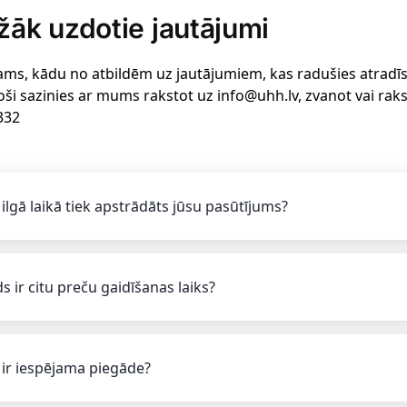
žāk uzdotie jautājumi
ams, kādu no atbildēm uz jautājumiem, kas radušies atradīsi 
oši sazinies ar mums rakstot uz info@uhh.lv, zvanot vai rak
332
 ilgā laikā tiek apstrādāts jūsu pasūtījums?
s ir citu preču gaidīšanas laiks?
 ir iespējama piegāde?