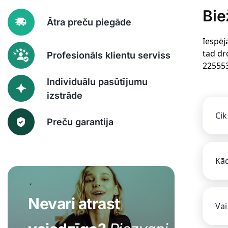
Bie
Ātra preču piegāde
Iespēj
tad dr
Profesionāls klientu serviss
22555
Individuālu pasūtījumu
izstrāde
Cik
Preču garantija
Kād
Nevari atrast
Vai