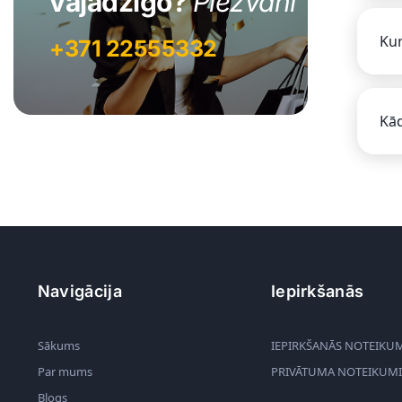
vajadzīgo?
Piezvani
Kur
+371 22555332
Kād
Navigācija
Iepirkšanās
Sākums
IEPIRKŠANĀS NOTEIKU
Par mums
PRIVĀTUMA NOTEIKUMI
Blogs