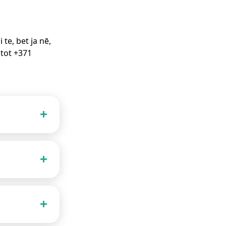
te, bet ja nē,
stot +371