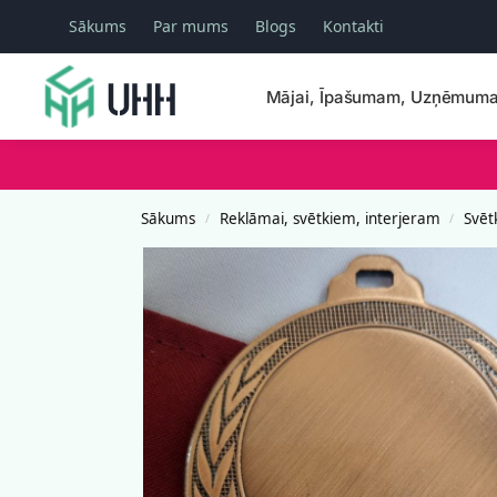
Sākums
Par mums
Blogs
Kontakti
Meklēšana
Mājai, Īpašumam, Uzņēmum
Sākums
Reklāmai, svētkiem, interjeram
Svēt
/
/