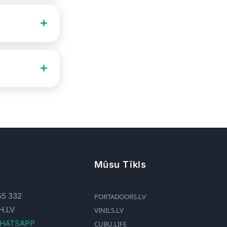
Mūsu Tīkls
55 332
PORTADOORS.LV
H.LV
VINILS.LV
WHATSAPP
CUBU.LIFE