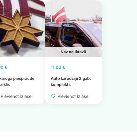
Nav noliktavā
00
€
11,00
€
karoga piespraude
Auto karodziņi 2.gab.
eklis
komplekts
Pievienot izlasei
Pievienot izlasei