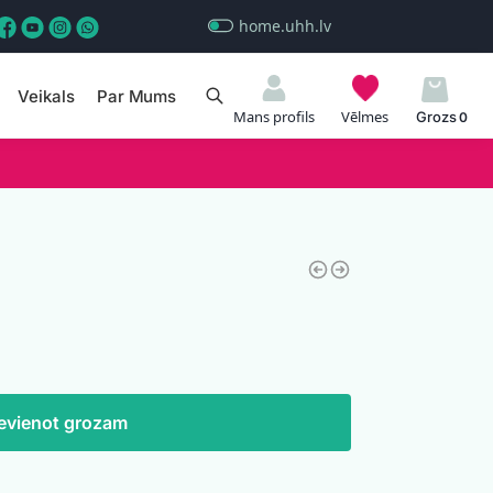
home.uhh.lv
Veikals
Par Mums
Meklēt
Mans profils
Vēlmes
0
evienot grozam