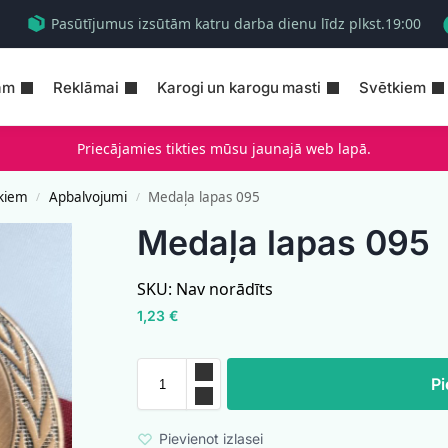
Pasūtījumus izsūtām katru darba dienu līdz plkst.19:00
am
Reklāmai
Karogi un karogu masti
Svētkiem
Priecājamies tikties mūsu jaunajā web lapā.
kiem
Apbalvojumi
Medaļa lapas 095
/
/
Medaļa lapas 095
SKU:
Nav norādīts
1,23
€
Pi
Pievienot izlasei