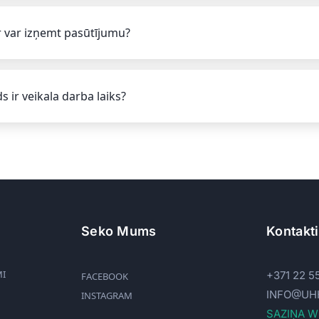
 var izņemt pasūtījumu?
s ir veikala darba laiks?
Seko Mums
Kontakti
MI
+371 22 5
FACEBOOK
INFO@UH
INSTAGRAM
SAZIŅA 