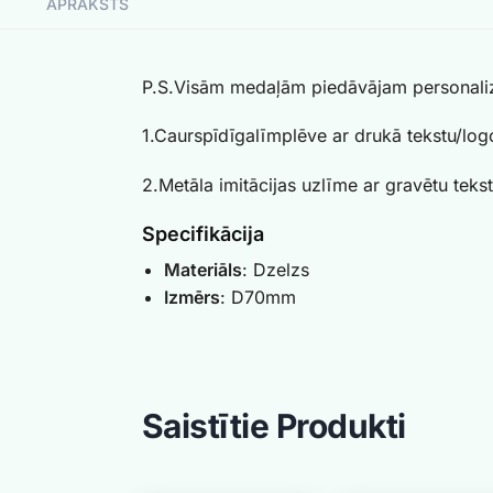
APRAKSTS
P.S.Visām medaļām piedāvājam personaliz
1.Caurspīdīgalīmplēve ar drukā tekstu/log
2.Metāla imitācijas uzlīme ar gravētu teks
Specifikācija
Materiāls
: Dzelzs
Izmērs
: D70mm
Saistītie Produkti