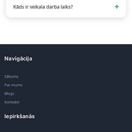
Kāds ir veikala darba laiks?
Navigācija
Sākums
Par mums
Blogs
Kontakti
Iepirkšanās