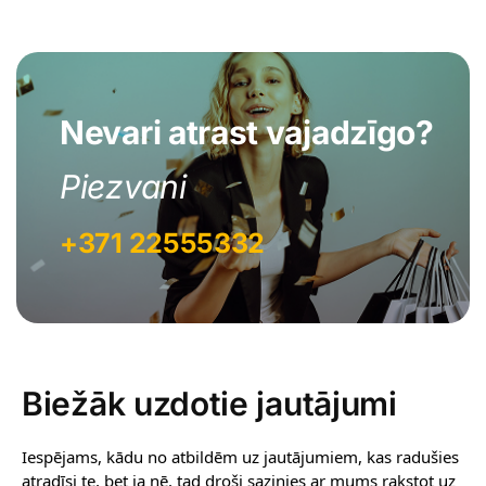
Nevari atrast vajadzīgo?
Piezvani
+371 22555332
Biežāk uzdotie jautājumi
Iespējams, kādu no atbildēm uz jautājumiem, kas radušies
atradīsi te, bet ja nē, tad droši sazinies ar mums rakstot uz