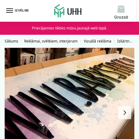
IZVĒLNE
0
Priecājamies tikties mūsu jaunajā web lapā.
Sākums
Reklāmai, svētkiem, interjeram
Vizuālā reklāma
Izkārtnes, plāksnītes
/
/
/