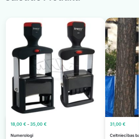
18,00
€
35,00
€
31,00
€
–
Numerologi
Celtniecības b