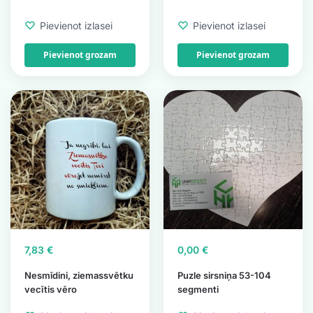
Pievienot izlasei
Pievienot izlasei
Pievienot grozam
Pievienot grozam
7,83
€
0,00
€
Nesmīdini, ziemassvētku
Puzle sirsniņa 53-104
vecītis vēro
segmenti