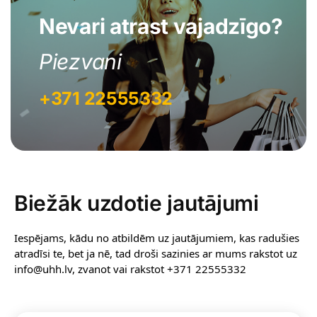
Nevari atrast vajadzīgo?
Piezvani
+371 22555332
Biežāk uzdotie jautājumi
Iespējams, kādu no atbildēm uz jautājumiem, kas radušies
atradīsi te, bet ja nē, tad droši sazinies ar mums rakstot uz
info@uhh.lv, zvanot vai rakstot +371 22555332