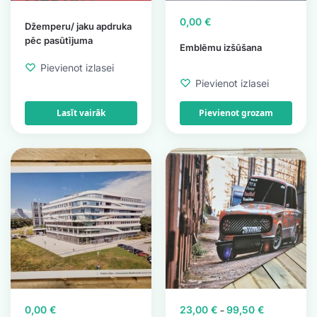
0,00
€
Džemperu/ jaku apdruka
pēc pasūtījuma
Emblēmu izšūšana
Pievienot izlasei
Pievienot izlasei
Lasīt vairāk
Pievienot grozam
0,00
€
23,00
€
99,50
€
–