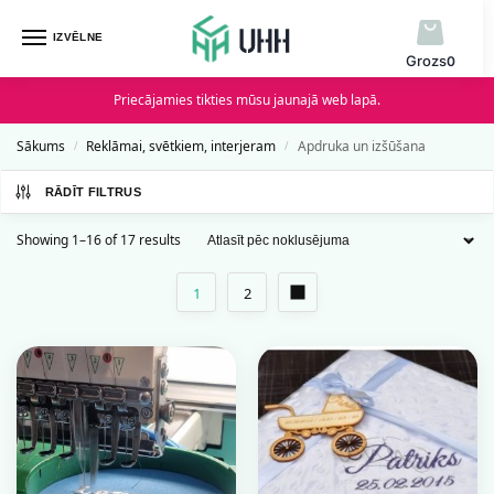
IZVĒLNE
0
Priecājamies tikties mūsu jaunajā web lapā.
Sākums
Reklāmai, svētkiem, interjeram
Apdruka un izšūšana
/
/
RĀDĪT FILTRUS
Showing 1–16 of 17 results
1
2