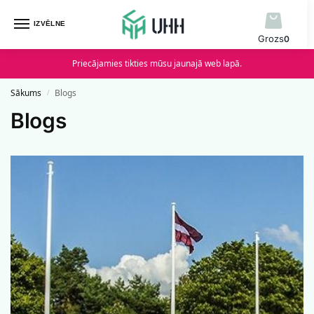
IZVĒLNE
0
Priecājamies tikties mūsu jaunajā web lapā.
Sākums
Blogs
/
Blogs