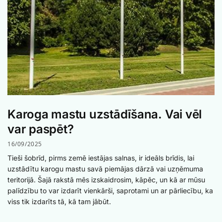
Karoga mastu uzstādīšana. Vai vēl
var paspēt?
16/09/2025
Tieši šobrīd, pirms zemē iestājas salnas, ir ideāls brīdis, lai
uzstādītu karogu mastu savā piemājas dārzā vai uzņēmuma
teritorijā. Šajā rakstā mēs izskaidrosim, kāpēc, un kā ar mūsu
palīdzību to var izdarīt vienkārši, saprotami un ar pārliecību, ka
viss tik izdarīts tā, kā tam jābūt.