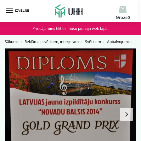
IZVĒLNE
0
Priecājamies tikties mūsu jaunajā web lapā.
Sākums
Reklāmai, svētkiem, interjeram
Svētkiem
Apbalvojumi
Dip
/
/
/