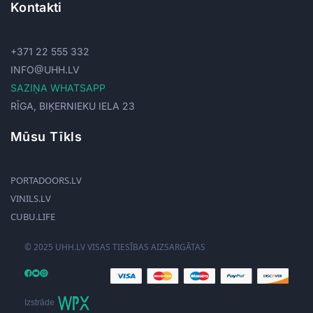
Kontakti
+371 22 555 332
INFO@UHH.LV
SAZIŅA WHATSAPP
RĪGA, BIĶERNIEKU IELA 23
Mūsu Tīkls
PORTADOORS.LV
VINILS.LV
CUBU.LIFE
© 2025 UHH.LV VISAS TIESĪBAS AIZSARGĀTAS
Izstrāde