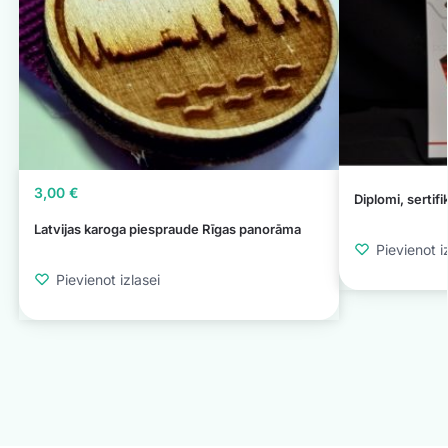
3,00
€
Diplomi, sertifi
Latvijas karoga piespraude Rīgas panorāma
Pievienot i
Pievienot izlasei