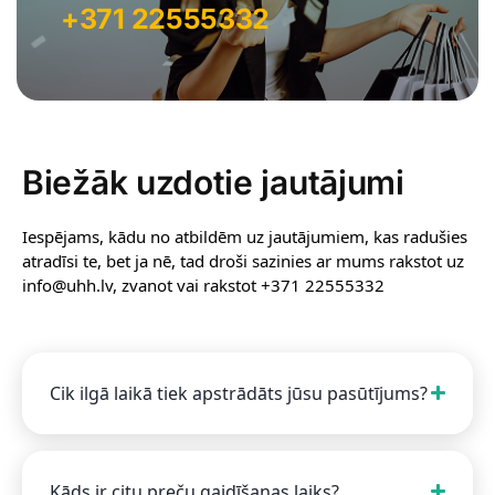
+371 22555332
Biežāk uzdotie jautājumi
Iespējams, kādu no atbildēm uz jautājumiem, kas radušies
atradīsi te, bet ja nē, tad droši sazinies ar mums rakstot uz
info@uhh.lv, zvanot vai rakstot +371 22555332
Cik ilgā laikā tiek apstrādāts jūsu pasūtījums?
Kāds ir citu preču gaidīšanas laiks?