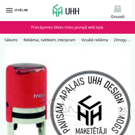
IZVĒLNE
0
Priecājamies tikties mūsu jaunajā web lapā.
Sākums
Reklāmai, svētkiem, interjeram
Vizuālā reklāma
Zīmogu izgatavošana
/
/
/