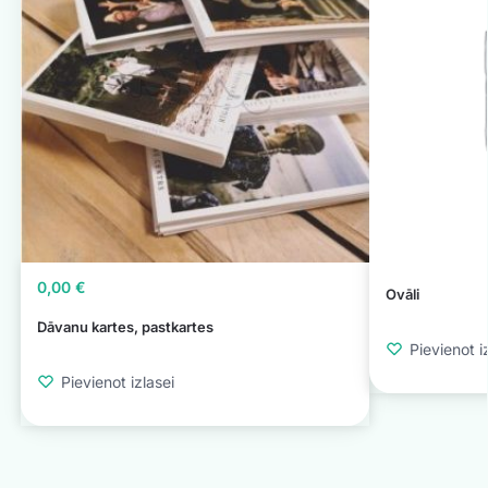
0,00
€
Ovāli
Dāvanu kartes, pastkartes
Pievienot i
Pievienot izlasei