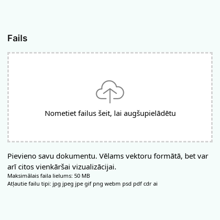
Fails
Nometiet failus šeit, lai augšupielādētu
Pievieno savu dokumentu. Vēlams vektoru formātā, bet var
arī citos vienkāršai vizualizācijai.
Maksimālais faila lielums: 50 MB
Atļautie failu tipi: jpg jpeg jpe gif png webm psd pdf cdr ai