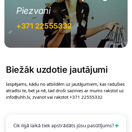
Piezvani
+371 22555332
Biežāk uzdotie jautājumi
Iespējams, kādu no atbildēm uz jautājumiem, kas radušies
atradīsi te, bet ja nē, tad droši sazinies ar mums rakstot uz
info@uhh.lv, zvanot vai rakstot +371 22555332
Cik ilgā laikā tiek apstrādāts jūsu pasūtījums?