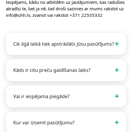
Iespējams, kādu no atbildēm uz jautājumiem, kas radušies
atradīsi te, bet ja nē, tad droši sazinies ar mums rakstot uz
info@uhh.lv, zvanot vai rakstot +371 22555332
Cik ilgā laikā tiek apstrādāts jūsu pasūtījums?
Kāds ir citu preču gaidīšanas laiks?
Vai ir iespējama piegāde?
Kur var izņemt pasūtījumu?