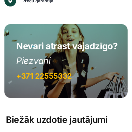
Preču garantija
Nevari atrast vajadzīgo?
Piezvani
+371 22555332
Biežāk uzdotie jautājumi