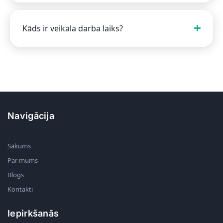
Kāds ir veikala darba laiks?
Navigācija
Sākums
Par mums
Blogs
Kontakti
Iepirkšanās