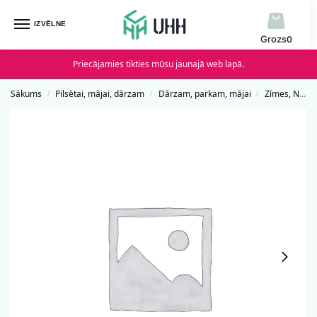
IZVĒLNE
0
Priecājamies tikties mūsu jaunajā web lapā.
Sākums
Pilsētai, mājai, dārzam
Dārzam, parkam, mājai
Zīmes, Norādes un Uzlīmes
/
/
/