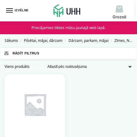
IZVĒLNE
0
Priecājamies tikties mūsu jaunajā web lapā.
Sākums
Pilsētai, mājai, dārzam
Dārzam, parkam, mājai
Zīmes, Norādes un Uzlīmes
/
/
/
RĀDĪT FILTRUS
Viens produkts