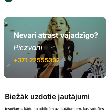
Nevari atrast vajadzīgo?
Piezvani
+371 22555332
Biežāk uzdotie jautājumi
Iespējams, kādu no atbildēm uz jautājumiem, kas radušies