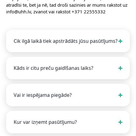
atradīsi te, bet ja nē, tad droši sazinies ar mums rakstot uz
info@uhh.lv, zvanot vai rakstot +371 22555332
Cik ilgā laikā tiek apstrādāts jūsu pasūtījums?
Kāds ir citu preču gaidīšanas laiks?
Vai ir iespējama piegāde?
Kur var izņemt pasūtījumu?