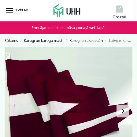
IZVĒLNE
0
Priecājamies tikties mūsu jaunajā web lapā.
Sākums
Karogi un karogu masti
Karogi un aksesuāri
Latvijas karoga vimpelis
/
/
/