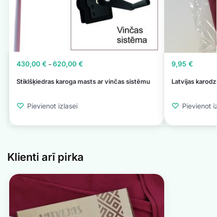
430,00
€
620,00
€
9,95
€
–
Stiklšķiedras karoga masts ar vinčas sistēmu
Latvijas karod
Pievienot izlasei
Pievienot i
Klienti arī pirka