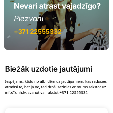
Nevari atrast vajadzīgo?
Piezvani
+371 22555332
Biežāk uzdotie jautājumi
Iespējams, kādu no atbildēm uz jautājumiem, kas radušies
atradīsi te, bet ja nē, tad droši sazinies ar mums rakstot uz
info@uhh.lv, zvanot vai rakstot +371 22555332