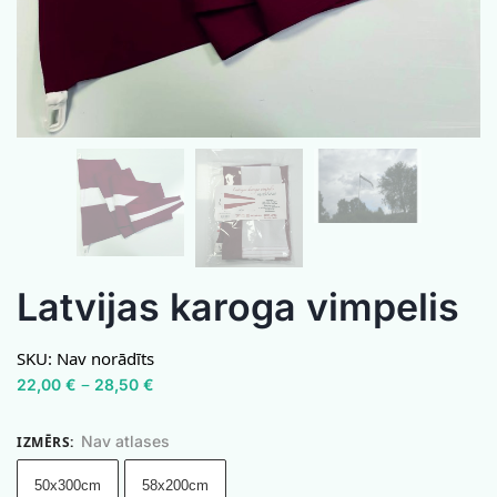
Latvijas karoga vimpelis
SKU:
Nav norādīts
–
22,00
€
28,50
€
Nav atlases
IZMĒRS
:
50x300cm
58x200cm