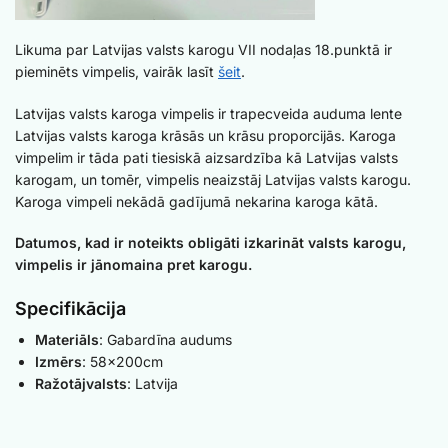
Likuma par Latvijas valsts karogu VII nodaļas 18.punktā ir
pieminēts vimpelis, vairāk lasīt
šeit
.
Latvijas valsts karoga vimpelis ir trapecveida auduma lente
Latvijas valsts karoga krāsās un krāsu proporcijās. Karoga
vimpelim ir tāda pati tiesiskā aizsardzība kā Latvijas valsts
karogam, un tomēr, vimpelis neaizstāj Latvijas valsts karogu.
Karoga vimpeli nekādā gadījumā nekarina karoga kātā.
Datumos, kad ir noteikts obligāti izkarināt valsts karogu,
vimpelis ir jānomaina pret karogu.
Specifikācija
Materiāls
: Gabardīna audums
Izmērs
: 58x200cm
Ražotājvalsts
: Latvija