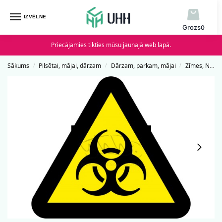
IZVĒLNE
0
Priecājamies tikties mūsu jaunajā web lapā.
Sākums
Pilsētai, mājai, dārzam
Dārzam, parkam, mājai
Zīmes, Norādes un Uzlīmes
/
/
/