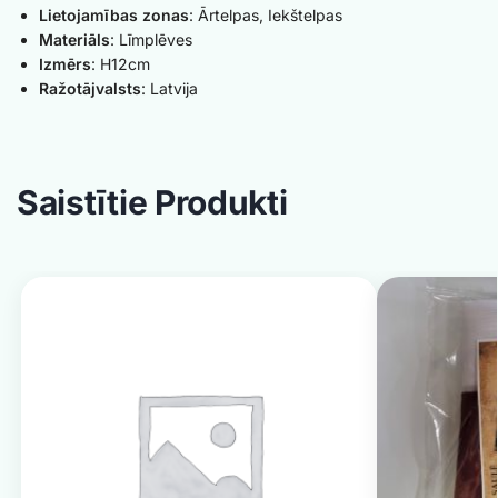
Lietojamības zonas
: Ārtelpas, Iekštelpas
Materiāls
: Līmplēves
Izmērs
: H12cm
Ražotājvalsts
: Latvija
Saistītie Produkti