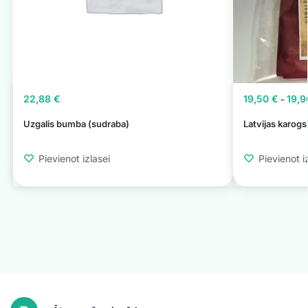
22,88
€
19,50
€
19,
–
Uzgalis bumba (sudraba)
Latvijas karog
Pievienot izlasei
Pievienot i