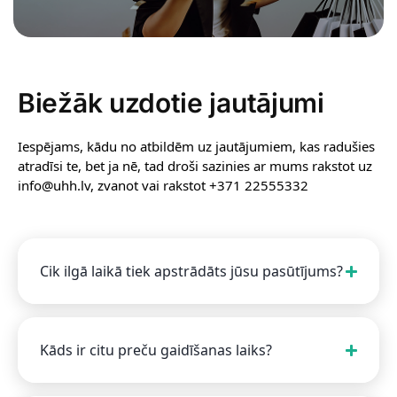
Biežāk uzdotie jautājumi
Iespējams, kādu no atbildēm uz jautājumiem, kas radušies
atradīsi te, bet ja nē, tad droši sazinies ar mums rakstot uz
info@uhh.lv, zvanot vai rakstot +371 22555332
Cik ilgā laikā tiek apstrādāts jūsu pasūtījums?
Kāds ir citu preču gaidīšanas laiks?