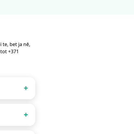
te, bet ja nē,
stot +371