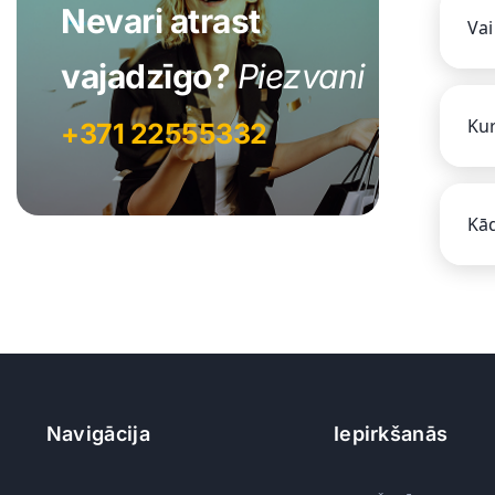
Nevari atrast
Vai
vajadzīgo?
Piezvani
Kur
+371 22555332
Kād
Navigācija
Iepirkšanās