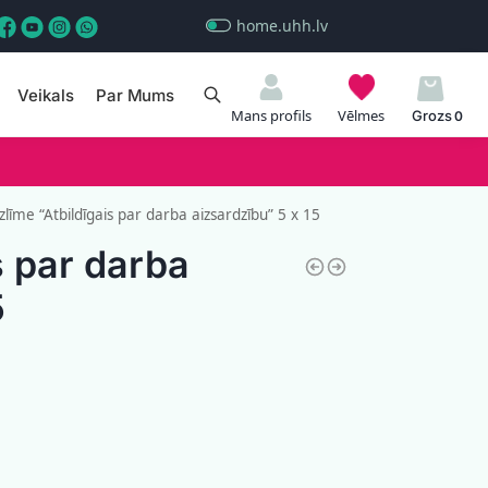
home.uhh.lv
Veikals
Par Mums
Meklēt
Mans profils
Vēlmes
0
zlīme “Atbildīgais par darba aizsardzību” 5 x 15
s par darba
5