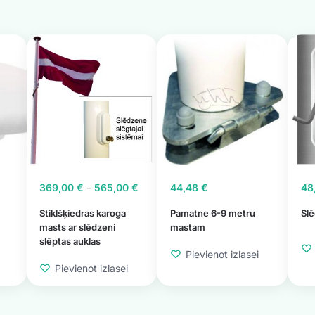
–
369,00
€
565,00
€
44,48
€
48
Stiklšķiedras karoga
Pamatne 6-9 metru
Sl
masts ar slēdzeni
mastam
slēptas auklas
Pievienot izlasei
Pievienot izlasei