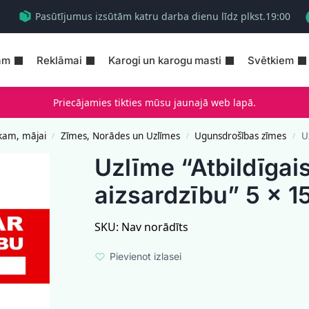
Pasūtījumus izsūtām katru darba dienu līdz plkst.19:00
am
Reklāmai
Karogi un karogu masti
Svētkiem
Priecājamies tikties mūsu jaunajā web lapā.
kam, mājai
Zīmes, Norādes un Uzlīmes
Ugunsdrošības zīmes
U
/
/
/
Uzlīme “Atbildīgai
aizsardzību” 5 x 1
SKU:
Nav norādīts
Pievienot izlasei