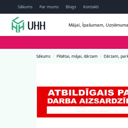
Sākums
Par mums
Blogs
Kontakti
Meklēšana
Mājai, Īpašumam, Uzņēmum
Sākums
Pilsētai, mājai, dārzam
Dārzam, par
/
/