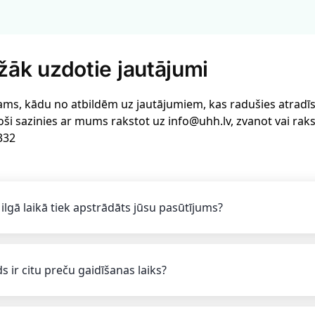
žāk uzdotie jautājumi
ams, kādu no atbildēm uz jautājumiem, kas radušies atradīsi 
oši sazinies ar mums rakstot uz info@uhh.lv, zvanot vai rak
332
 ilgā laikā tiek apstrādāts jūsu pasūtījums?
s ir citu preču gaidīšanas laiks?