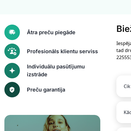
Bie
Ātra preču piegāde
Iespēj
tad dr
Profesionāls klientu serviss
22555
Individuālu pasūtījumu
izstrāde
Cik
Preču garantija
Kād