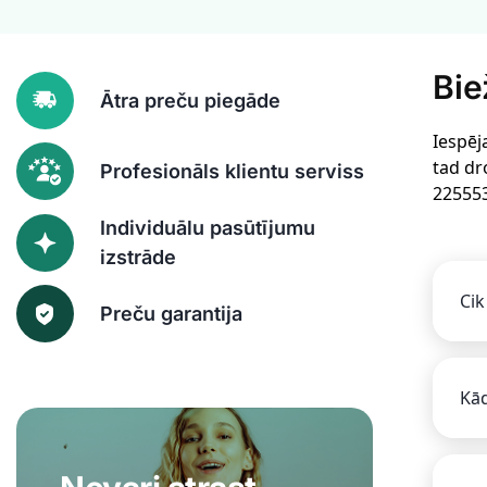
Bie
Ātra preču piegāde
Iespēj
tad dr
Profesionāls klientu serviss
22555
Individuālu pasūtījumu
izstrāde
Cik
Preču garantija
Kād