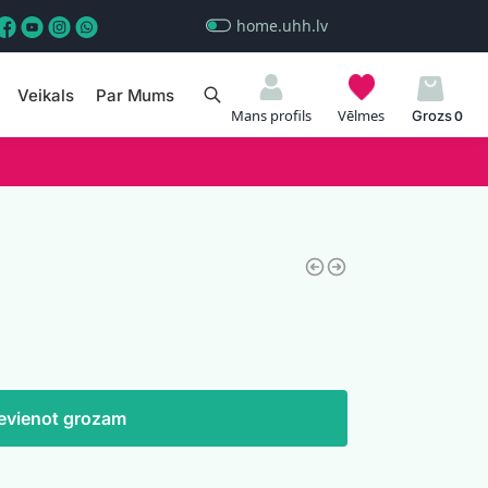
home.uhh.lv
Veikals
Par Mums
Meklēt
Mans profils
Vēlmes
0
evienot grozam