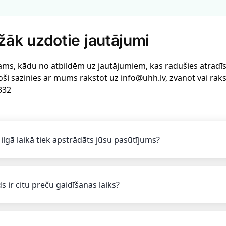
žāk uzdotie jautājumi
ams, kādu no atbildēm uz jautājumiem, kas radušies atradīsi 
oši sazinies ar mums rakstot uz info@uhh.lv, zvanot vai rak
332
 ilgā laikā tiek apstrādāts jūsu pasūtījums?
s ir citu preču gaidīšanas laiks?