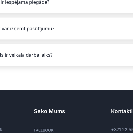
 ir iespējama piegāde?
 var izņemt pasūtījumu?
s ir veikala darba laiks?
Seko Mums
Kontakti
MI
+371 22 5
FACEBOOK