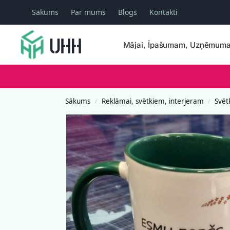
Sākums
Par mums
Blogs
Kontakti
Meklēšana
Mājai, Īpašumam, Uzņēmum
Sākums
Reklāmai, svētkiem, interjeram
Svēt
/
/