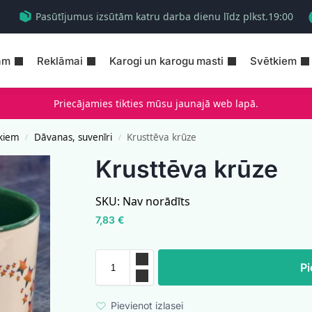
Pasūtījumus izsūtām katru darba dienu līdz plkst.19:00
am
Reklāmai
Karogi un karogu masti
Svētkiem
Priecājamies tikties mūsu jaunajā web lapā.
kiem
Dāvanas, suvenīri
Krusttēva krūze
/
/
Krusttēva krūze
SKU:
Nav norādīts
7,83
€
Pi
Pievienot izlasei