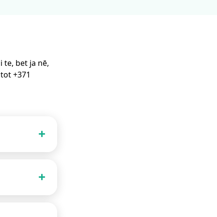
te, bet ja nē,
stot +371