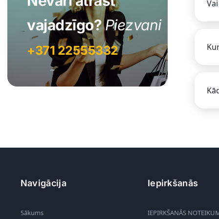
Nevari atrast
Vai
vajadzīgo?
Piezvani
Kur
+371 22555332
Kād
Navigācija
Iepirkšanās
Sākums
IEPIRKŠANĀS NOTEIKU