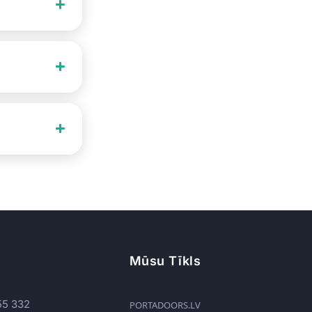
Mūsu Tīkls
55 332
PORTADOORS.LV