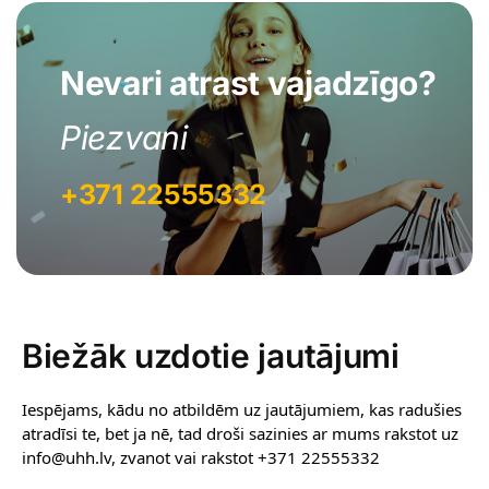
Nevari atrast vajadzīgo?
Piezvani
+371 22555332
Biežāk uzdotie jautājumi
Iespējams, kādu no atbildēm uz jautājumiem, kas radušies
atradīsi te, bet ja nē, tad droši sazinies ar mums rakstot uz
info@uhh.lv, zvanot vai rakstot +371 22555332