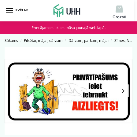
IZVĒLNE
0
Priecājamies tikties mūsu jaunajā web lapā.
Sākums
Pilsētai, mājai, dārzam
Dārzam, parkam, mājai
Zīmes, Norādes un Uzlīmes
/
/
/