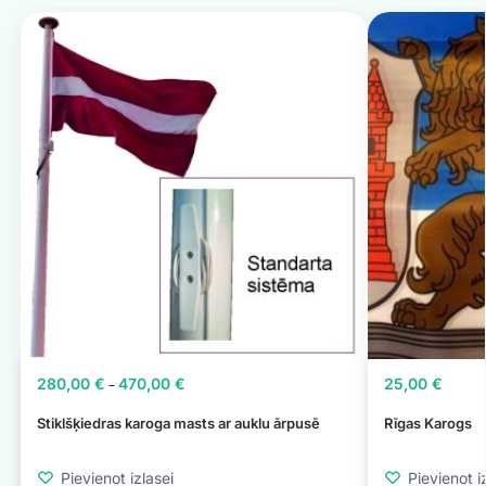
280,00
€
470,00
€
25,00
€
–
Stiklšķiedras karoga masts ar auklu ārpusē
Rīgas Karogs
Pievienot izlasei
Pievienot i