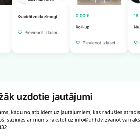
0,00
€
18
Kvadrātveida zīmogi
Roll-up
Nu
Pievienot izlasei
Pievienot izlasei
žāk uzdotie jautājumi
ams, kādu no atbildēm uz jautājumiem, kas radušies atradīsi 
oši sazinies ar mums rakstot uz info@uhh.lv, zvanot vai rak
332