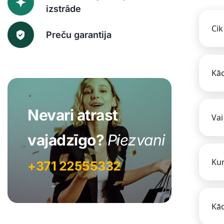
izstrāde
Cik
Preču garantija
Kād
Nevari atrast
Vai
vajadzīgo?
Piezvani
Kur
+371 22555332
Kād