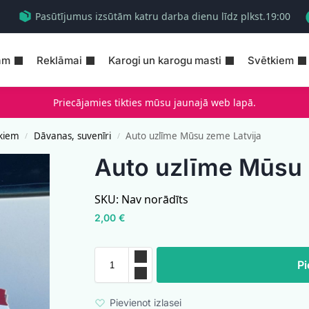
Pasūtījumus izsūtām katru darba dienu līdz plkst.19:00
am
Reklāmai
Karogi un karogu masti
Svētkiem
Priecājamies tikties mūsu jaunajā web lapā.
kiem
Dāvanas, suvenīri
Auto uzlīme Mūsu zeme Latvija
/
/
Auto uzlīme Mūsu 
SKU:
Nav norādīts
2,00
€
Pi
Pievienot izlasei