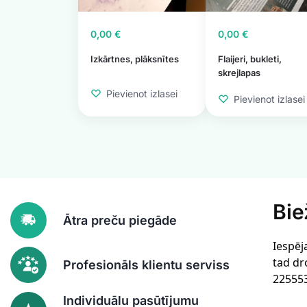
0,00
€
0,00
€
Izkārtnes, plāksnītes
Flaijeri, bukleti,
skrejlapas
Pievienot izlasei
Pievienot izlasei
Bie
Ātra preču piegāde
Iespēj
tad dr
Profesionāls klientu serviss
22555
Individuālu pasūtījumu