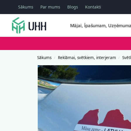
Sākums
Par mums
Blogs
Kontakti
Meklēšana
Mājai, Īpašumam, Uzņēmum
Sākums
Reklāmai, svētkiem, interjeram
Svēt
/
/