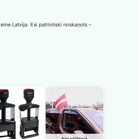
me Latvija. Esi patriotiski noskaņots –
Nav noliktavā