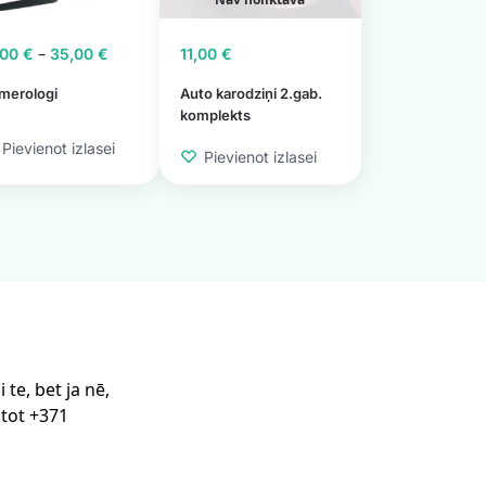
–
,00
€
35,00
€
11,00
€
merologi
Auto karodziņi 2.gab.
komplekts
Pievienot izlasei
Pievienot izlasei
te, bet ja nē,
stot +371