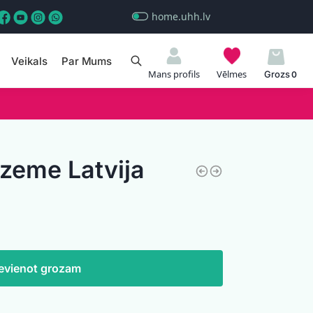
home.uhh.lv
Veikals
Par Mums
Meklēt
Mans profils
Vēlmes
0
zeme Latvija
evienot grozam