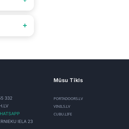
Mūsu Tīkls
55 332
PORTADOORS.LV
H.LV
VINILS.LV
WHATSAPP
CUBU.LIFE
ERNIEKU IELA 23