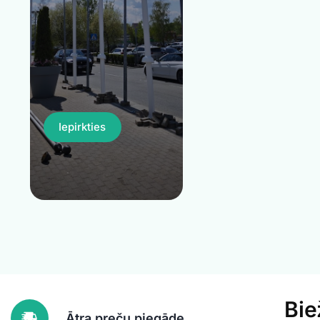
Iepirkties
Bie
Ātra preču piegāde