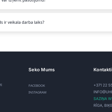
s ir veikala darba laiks?
Seko Mums
Kontakti
MI
+371 22 5
FACEBOOK
INFO@UH
INSTAGRAM
SAZIŅA 
RĪGA, BIĶ