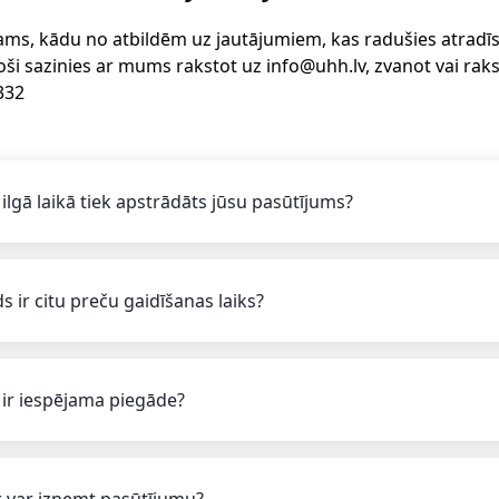
ams, kādu no atbildēm uz jautājumiem, kas radušies atradīsi 
oši sazinies ar mums rakstot uz info@uhh.lv, zvanot vai rak
332
 ilgā laikā tiek apstrādāts jūsu pasūtījums?
s ir citu preču gaidīšanas laiks?
 ir iespējama piegāde?
 var izņemt pasūtījumu?