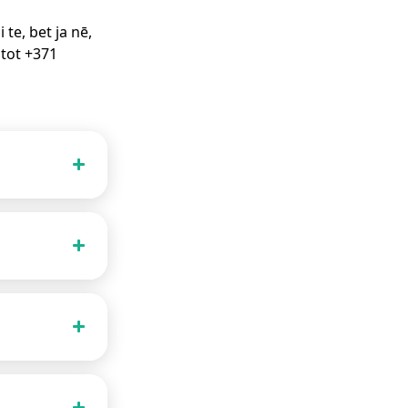
te, bet ja nē,
stot +371