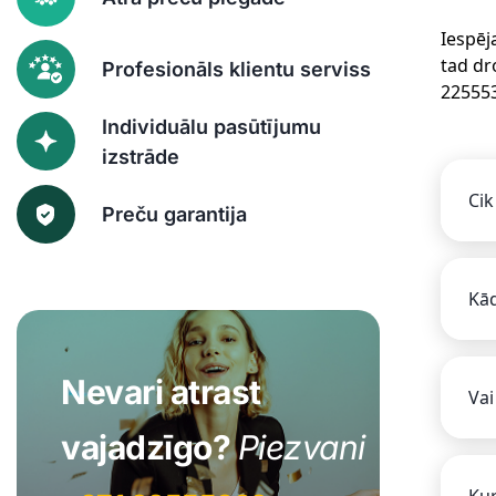
Iespēj
tad dr
Profesionāls klientu serviss
22555
Individuālu pasūtījumu
izstrāde
Cik
Preču garantija
Kād
Nevari atrast
Vai
vajadzīgo?
Piezvani
Kur