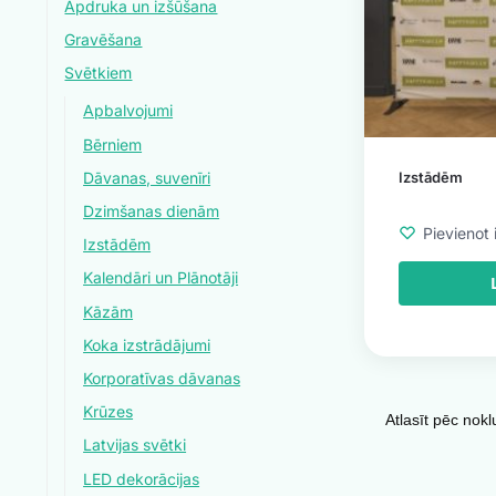
Apdruka un izšūšana
Gravēšana
Svētkiem
Apbalvojumi
Bērniem
Dāvanas, suvenīri
Izstādēm
Dzimšanas dienām
Pievienot 
Izstādēm
Kalendāri un Plānotāji
Kāzām
Koka izstrādājumi
Korporatīvas dāvanas
Krūzes
Latvijas svētki
LED dekorācijas