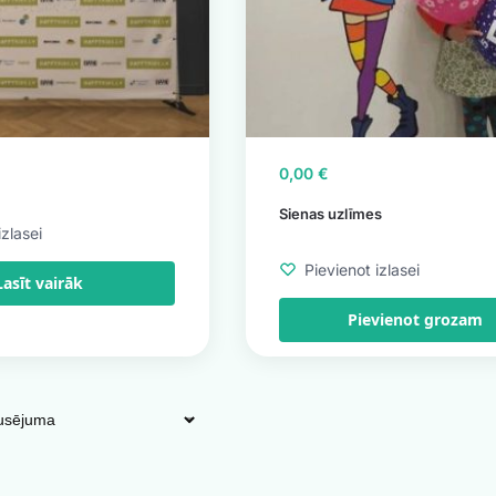
0,00
€
Sienas uzlīmes
izlasei
Pievienot izlasei
Lasīt vairāk
Pievienot grozam