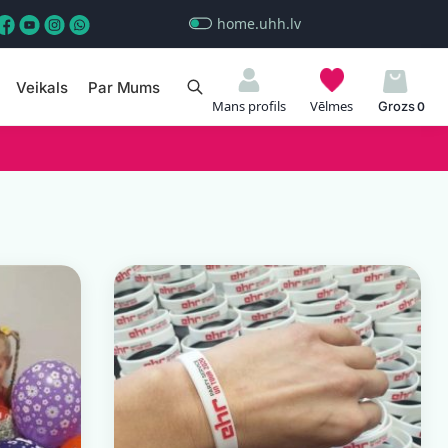
home.uhh.lv
Veikals
Par Mums
Meklēt
Mans profils
Vēlmes
0