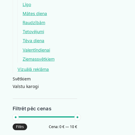
Līgo
Mātes diena
Raudzībām
Tetovējumi
Tēva diena
Valentīndienai
Ziemassvētkiem
Vizuālā reklāma
Svētkiem
Valstu karogi
Filtrēt pēc cenas
Cena:
0 €
—
10 €
Filtrs