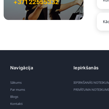
+371 22555332
Kād
Navigācija
Iepirkšanās
Sākums
IEPIRKŠANĀS NOTEIKU
Par mums
PRIVĀTUMA NOTEIKUMI
Blogs
Kontakti