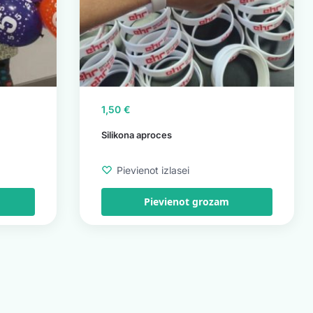
1,50
€
Silikona aproces
Pievienot izlasei
Pievienot grozam