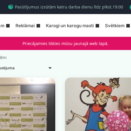
Pasūtījumus izsūtām katru darba dienu līdz plkst.19:00
am
Reklāmai
Karogi un karogu masti
Svētkiem
Priecājamies tikties mūsu jaunajā web lapā.
ādēm