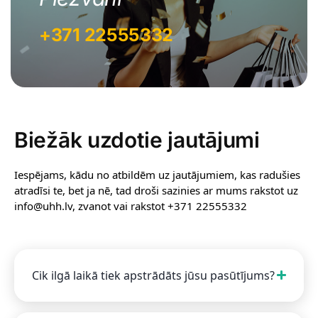
+371 22555332
Biežāk uzdotie jautājumi
Iespējams, kādu no atbildēm uz jautājumiem, kas radušies
atradīsi te, bet ja nē, tad droši sazinies ar mums rakstot uz
info@uhh.lv, zvanot vai rakstot +371 22555332
Cik ilgā laikā tiek apstrādāts jūsu pasūtījums?