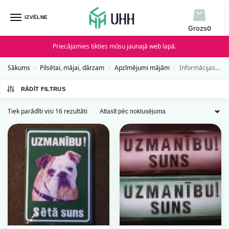
IZVĒLNE
0
Priecājamies tikties mūsu jaunajā web lapā.
Sākums
Pilsētai, mājai, dārzam
Apzīmējumi mājām
Informācijas plāksnes par suņiem
/
/
/
RĀDĪT FILTRUS
Tiek parādīti visi 16 rezultāti