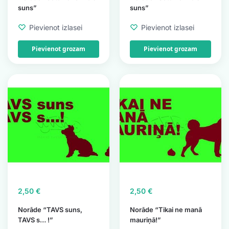
suns”
suns”
Pievienot izlasei
Pievienot izlasei
Pievienot grozam
Pievienot grozam
2,50
€
2,50
€
Norāde “TAVS suns,
Norāde “Tikai ne manā
TAVS s… !”
mauriņā!”