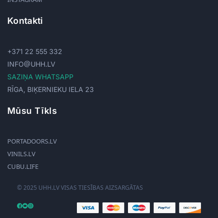
Kontakti
+371 22 555 332
INFO@UHH.LV
SAZIŅA WHATSAPP
RĪGA, BIĶERNIEKU IELA 23
Mūsu Tīkls
PORTADOORS.LV
VINILS.LV
CUBU.LIFE
© 2025 UHH.LV VISAS TIESĪBAS AIZSARGĀTAS