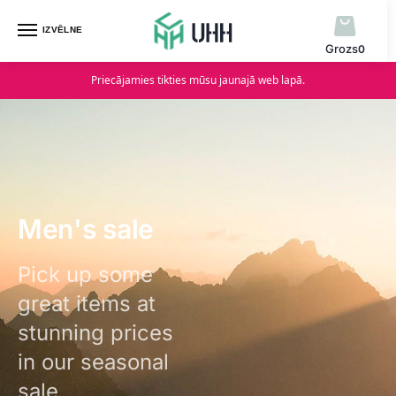
IZVĒLNE
0
Priecājamies tikties mūsu jaunajā web lapā.
Men's sale
Pick up some
great items at
stunning prices
in our seasonal
sale.