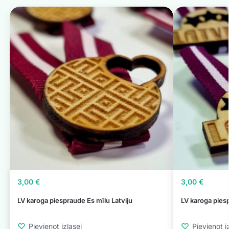
3,00
€
3,00
€
LV karoga piespraude Es mīlu Latviju
LV karoga piesp
Pievienot izlasei
Pievienot i