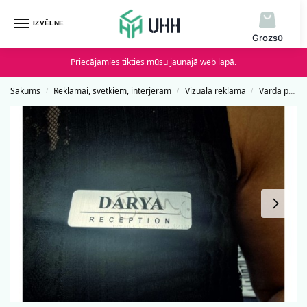
IZVĒLNE
0
Priecājamies tikties mūsu jaunajā web lapā.
Sākums
Reklāmai, svētkiem, interjeram
Vizuālā reklāma
Vārda piespraude ar magnētu
/
/
/