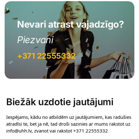
Nevari atrast vajadzīgo?
Piezvani
+371 22555332
Biežāk uzdotie jautājumi
Iespējams, kādu no atbildēm uz jautājumiem, kas radušies
atradīsi te, bet ja nē, tad droši sazinies ar mums rakstot uz
info@uhh.lv, zvanot vai rakstot +371 22555332