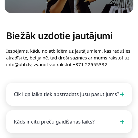
Biežāk uzdotie jautājumi
Iespējams, kādu no atbildēm uz jautājumiem, kas radušies
atradīsi te, bet ja nē, tad droši sazinies ar mums rakstot uz
info@uhh.lv, zvanot vai rakstot +371 22555332
Cik ilgā laikā tiek apstrādāts jūsu pasūtījums?
Kāds ir citu preču gaidīšanas laiks?