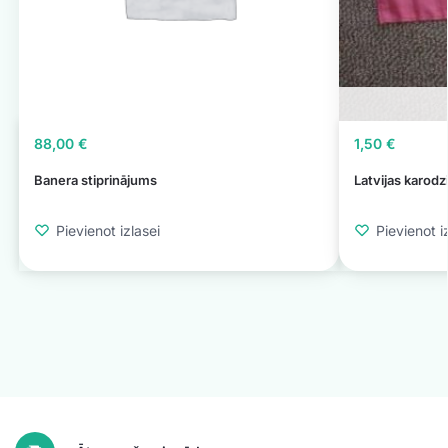
88,00
€
1,50
€
Banera stiprinājums
Latvijas karod
Pievienot izlasei
Pievienot i