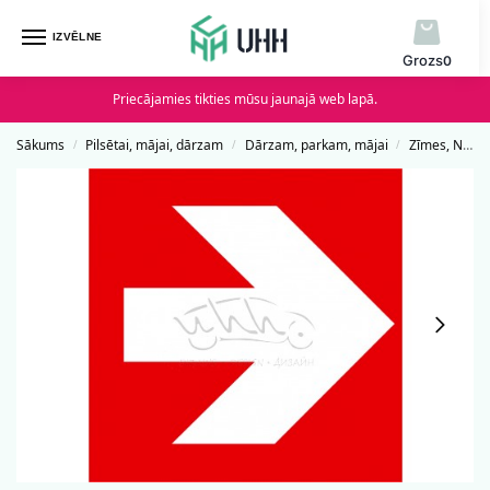
IZVĒLNE
0
Priecājamies tikties mūsu jaunajā web lapā.
Sākums
Pilsētai, mājai, dārzam
Dārzam, parkam, mājai
Zīmes, Norādes un Uzlīmes
/
/
/