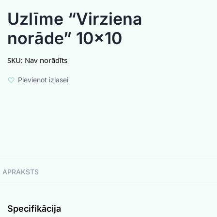
Uzlīme “Virziena
norāde” 10×10
SKU:
Nav norādīts
Pievienot izlasei
APRAKSTS
Specifikācija