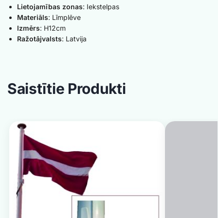
Lietojamības zonas
: Iekstelpas
Materiāls
: Līmplēve
Izmērs
: H12cm
Ražotājvalsts
: Latvija
Saistītie Produkti