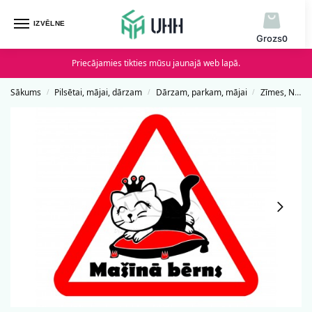
IZVĒLNE
0
Priecājamies tikties mūsu jaunajā web lapā.
Sākums
Pilsētai, mājai, dārzam
Dārzam, parkam, mājai
Zīmes, Norādes un Uzlīmes
/
/
/