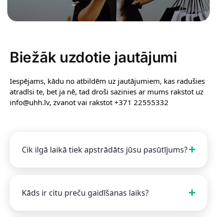
Biežāk uzdotie jautājumi
Iespējams, kādu no atbildēm uz jautājumiem, kas radušies
atradīsi te, bet ja nē, tad droši sazinies ar mums rakstot uz
info@uhh.lv, zvanot vai rakstot +371 22555332
Cik ilgā laikā tiek apstrādāts jūsu pasūtījums?
Kāds ir citu preču gaidīšanas laiks?