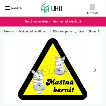
IZVĒLNE
0
Priecājamies tikties mūsu jaunajā web lapā.
Sākums
Pilsētai, mājai, dārzam
Dārzam, parkam, mājai
Zīmes, Norādes un Uzlīmes
/
/
/