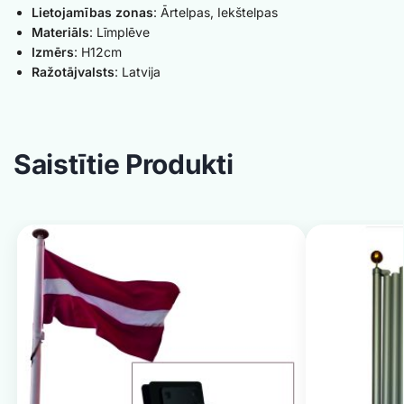
Lietojamības zonas
: Ārtelpas, Iekštelpas
Materiāls
: Līmplēve
Izmērs
: H12cm
Ražotājvalsts
: Latvija
Saistītie Produkti