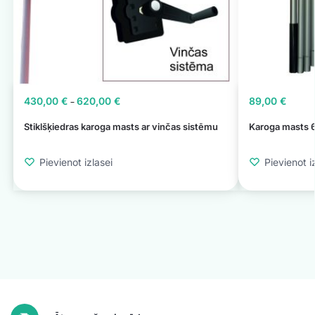
430,00
€
620,00
€
89,00
€
–
Stiklšķiedras karoga masts ar vinčas sistēmu
Karoga masts 6
Pievienot izlasei
Pievienot i