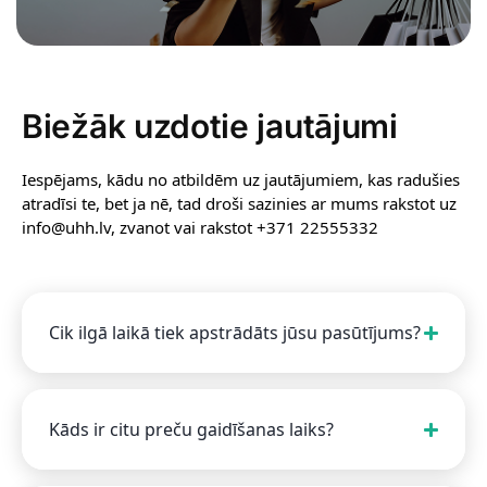
Biežāk uzdotie jautājumi
Iespējams, kādu no atbildēm uz jautājumiem, kas radušies
atradīsi te, bet ja nē, tad droši sazinies ar mums rakstot uz
info@uhh.lv, zvanot vai rakstot +371 22555332
Cik ilgā laikā tiek apstrādāts jūsu pasūtījums?
Kāds ir citu preču gaidīšanas laiks?