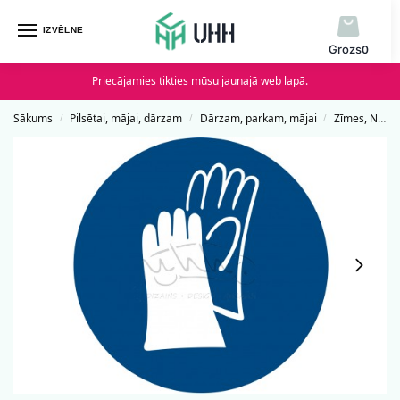
IZVĒLNE
0
Priecājamies tikties mūsu jaunajā web lapā.
Sākums
Pilsētai, mājai, dārzam
Dārzam, parkam, mājai
Zīmes, Norādes un Uzlīmes
/
/
/