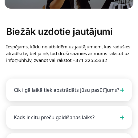
Biežāk uzdotie jautājumi
Iespējams, kādu no atbildēm uz jautājumiem, kas radušies
atradīsi te, bet ja nē, tad droši sazinies ar mums rakstot uz
info@uhh.lv, zvanot vai rakstot +371 22555332
Cik ilgā laikā tiek apstrādāts jūsu pasūtījums?
Kāds ir citu preču gaidīšanas laiks?