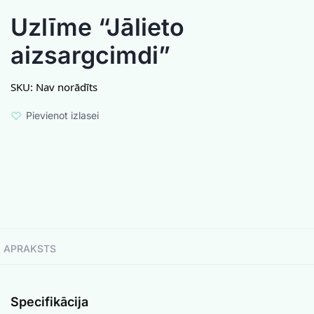
Uzlīme “Jālieto
aizsargcimdi”
SKU:
Nav norādīts
Pievienot izlasei
APRAKSTS
Specifikācija