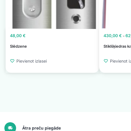
48,00
€
430,00
€
62
–
Slēdzene
Stiklšķiedras k
Pievienot izlasei
Pievienot i
Ātra preču piegāde