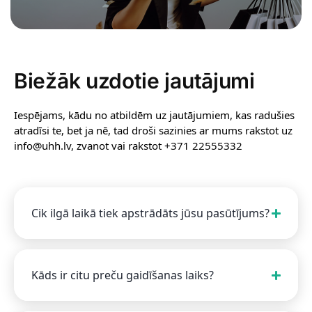
Biežāk uzdotie jautājumi
Iespējams, kādu no atbildēm uz jautājumiem, kas radušies
atradīsi te, bet ja nē, tad droši sazinies ar mums rakstot uz
info@uhh.lv, zvanot vai rakstot +371 22555332
Cik ilgā laikā tiek apstrādāts jūsu pasūtījums?
Kāds ir citu preču gaidīšanas laiks?