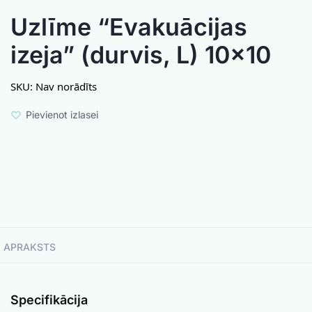
Uzlīme “Evakuācijas
izeja” (durvis, L) 10×10
SKU:
Nav norādīts
Pievienot izlasei
APRAKSTS
Specifikācija