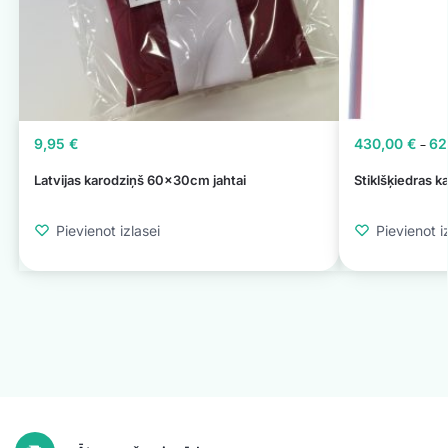
9,95
€
430,00
€
62
–
Latvijas karodziņš 60x30cm jahtai
Stiklšķiedras k
Pievienot izlasei
Pievienot i