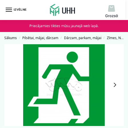
IZVĒLNE
0
Priecājamies tikties mūsu jaunajā web lapā.
Sākums
Pilsētai, mājai, dārzam
Dārzam, parkam, mājai
Zīmes, Norādes un Uzlīmes
/
/
/