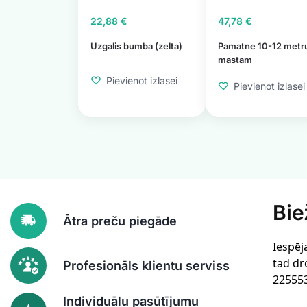
22,88
€
47,78
€
Uzgalis bumba (zelta)
Pamatne 10-12 metr
mastam
Pievienot izlasei
Pievienot izlasei
Bie
Ātra preču piegāde
Iespēj
tad dr
Profesionāls klientu serviss
22555
Individuālu pasūtījumu