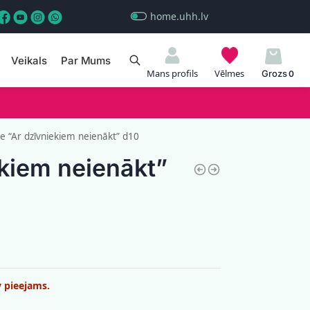
home.uhh.lv
Veikals
Par Mums
Meklēt
Mans profils
Vēlmes
0
e “Ar dzīvniekiem neienākt” d10
ekiem neienākt”
v pieejams.