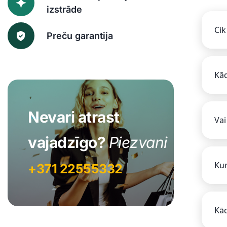
izstrāde
Cik
Preču garantija
Kād
Nevari atrast
Vai
vajadzīgo?
Piezvani
Kur
+371 22555332
Kād