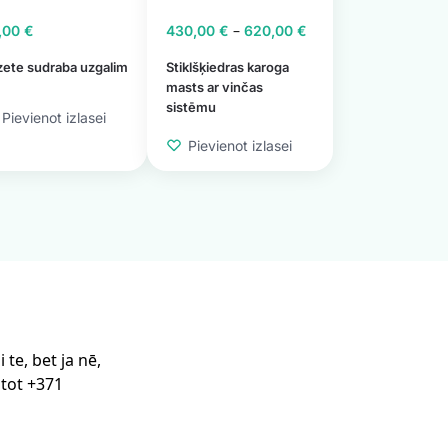
–
,00
€
430,00
€
620,00
€
ete sudraba uzgalim
Stiklšķiedras karoga
masts ar vinčas
sistēmu
Pievienot izlasei
Pievienot izlasei
te, bet ja nē,
stot +371