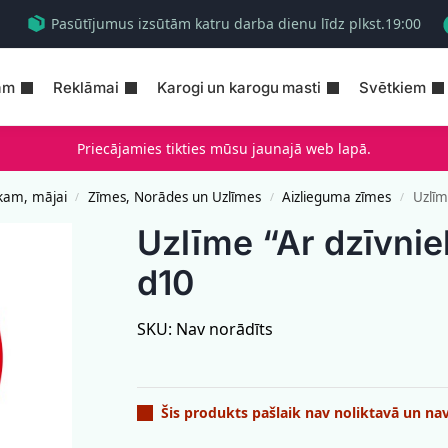
Pasūtījumus izsūtām katru darba dienu līdz plkst.19:00
am
Reklāmai
Karogi un karogu masti
Svētkiem
Priecājamies tikties mūsu jaunajā web lapā.
kam, mājai
Zīmes, Norādes un Uzlīmes
Aizlieguma zīmes
Uzlīm
/
/
/
Uzlīme “Ar dzīvni
d10
SKU:
Nav norādīts
Šis produkts pašlaik nav noliktavā un na