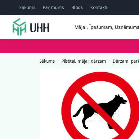
Sākums
Par mums
Blogs
Kontakti
Meklēšana
Mājai, Īpašumam, Uzņēmum
Sākums
Pilsētai, mājai, dārzam
Dārzam, par
/
/