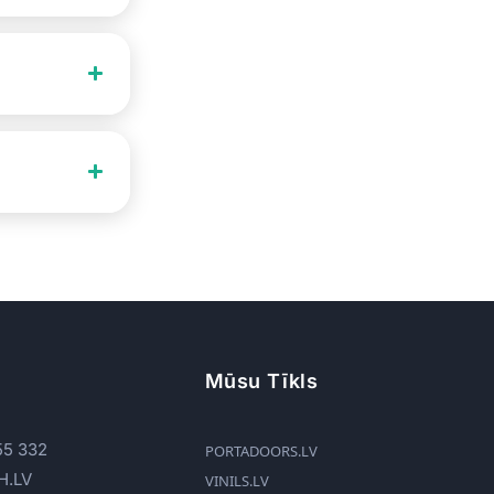
Mūsu Tīkls
55 332
PORTADOORS.LV
H.LV
VINILS.LV