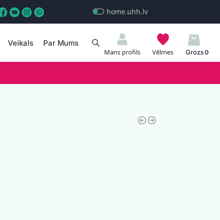
home.uhh.lv
Veikals
Par Mums
Meklēt
Mans profils
Vēlmes
0