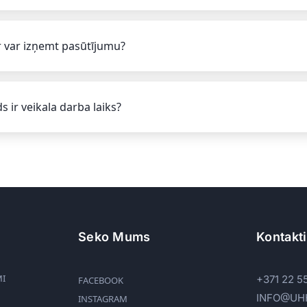
 var izņemt pasūtījumu?
s ir veikala darba laiks?
Seko Mums
Kontakti
MI
+371 22 5
FACEBOOK
INFO@UH
INSTAGRAM