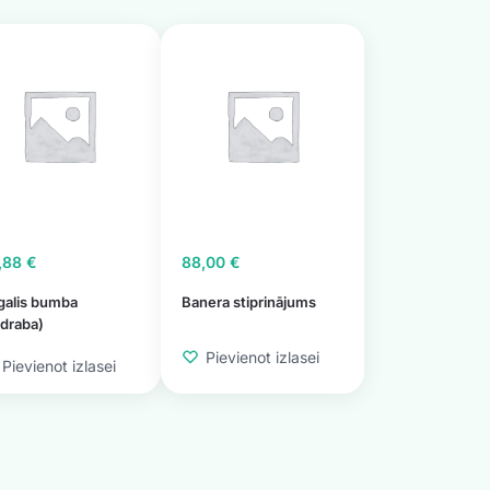
,88
€
88,00
€
galis bumba
Banera stiprinājums
draba)
Pievienot izlasei
Pievienot izlasei