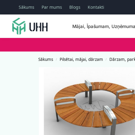
Sākums
Par mums
Blogs
Kontakti
Meklēšana
Mājai, Īpašumam, Uzņēmum
Sākums
Pilsētai, mājai, dārzam
Dārzam, par
/
/