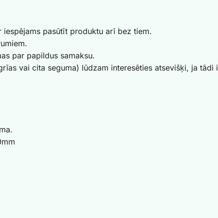
ir iespējams pasūtīt produktu arī bez tiem.
urumiem.
amas par papildus samaksu.
īas vai cita seguma) lūdzam interesēties atsevišķi, ja tādi 
uma.
00mm