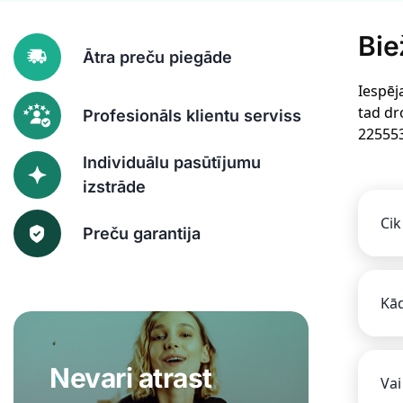
Bie
Ātra preču piegāde
Iespēj
tad dr
Profesionāls klientu serviss
22555
Individuālu pasūtījumu
izstrāde
Cik
Preču garantija
Kād
Nevari atrast
Vai