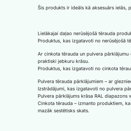
Šis produkts ir ideāls kā aksesuārs ielās, p
Lielākajai daļao nerūsējošā tērauda produ
Produktus, kas izgatavoti no nerūsējošā tēr
Ar cinkota tērauda un pulvera pārklājumu 
praktiski jebkuru krāsu.
Produktus, kas izgatavoti no cinkota tēraud
Pulvera tērauda pārklājumiem – ar glezni
Izstrādājumi, kas izgatavoti no pulvera pār
Pulvera pārklājums krāsa RAL diapazons 
Cinkota tērauda – izmanto produktiem, kas 
mazāk sestētisks skats.