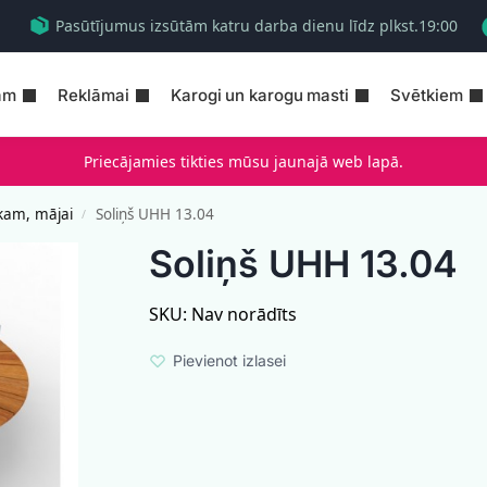
Pasūtījumus izsūtām katru darba dienu līdz plkst.19:00
am
Reklāmai
Karogi un karogu masti
Svētkiem
Priecājamies tikties mūsu jaunajā web lapā.
kam, mājai
Soliņš UHH 13.04
/
Soliņš UHH 13.04
SKU:
Nav norādīts
Pievienot izlasei