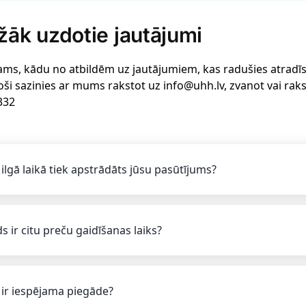
žāk uzdotie jautājumi
ams, kādu no atbildēm uz jautājumiem, kas radušies atradīsi 
oši sazinies ar mums rakstot uz info@uhh.lv, zvanot vai rak
332
 ilgā laikā tiek apstrādāts jūsu pasūtījums?
s ir citu preču gaidīšanas laiks?
 ir iespējama piegāde?