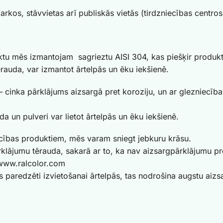
arkos, stāvvietas arī publiskās vietās (tirdzniecības centros,
ktu mēs izmantojam sagrieztu AISI 304, kas piešķir produkt
auda, ​​var izmantot ārtelpās un ēku iekšienē.
– cinka pārklājums aizsargā pret koroziju, un ar glezniecī
a un pulveri var lietot ārtelpās un ēku iekšienē.
ecības produktiem, mēs varam sniegt jebkuru krāsu.
klājumu tērauda, ​​sakarā ar to, ka nav aizsargpārklājumu pre
www.ralcolor.com
paredzēti izvietošanai ārtelpās, tas nodrošina augstu aizsa