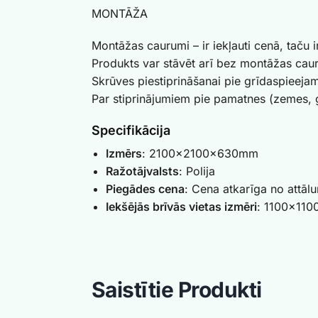
MONTĀŽA
Montāžas caurumi – ir iekļauti cenā, taču 
Produkts var stāvēt arī bez montāžas ca
Skrūves piestiprināšanai pie grīdaspieej
Par stiprinājumiem pie pamatnes (zemes, gr
Specifikācija
Izmērs
: 2100x2100x630mm
Ražotājvalsts
: Polija
Piegādes cena
: Cena atkarīga no attāl
Iekšējās brīvās vietas izmēri
: 1100x11
Saistītie Produkti