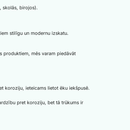
 skolās, birojos).
iem stilīgu un modernu izskatu.
bas produktiem, mēs varam piedāvāt
t koroziju, ieteicams lietot ēku iekšpusē.
rdzību pret koroziju, bet tā trūkums ir