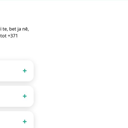
te, bet ja nē,
stot +371