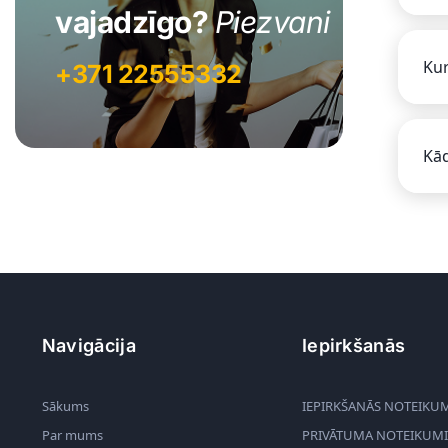
vajadzīgo?
Piezvani
Kur
+371 22555332
Kād
Navigācija
Iepirkšanās
Sākums
IEPIRKŠANĀS NOTEIKU
Par mums
PRIVĀTUMA NOTEIKUMI