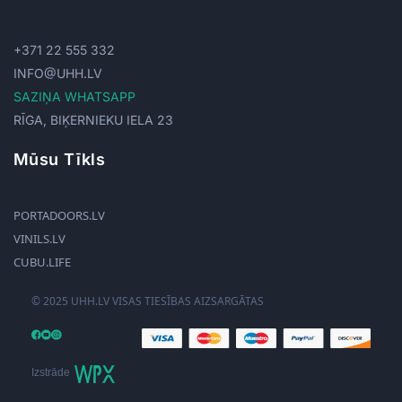
+371 22 555 332
INFO@UHH.LV
SAZIŅA WHATSAPP
RĪGA, BIĶERNIEKU IELA 23
Mūsu Tīkls
PORTADOORS.LV
VINILS.LV
CUBU.LIFE
© 2025 UHH.LV VISAS TIESĪBAS AIZSARGĀTAS
Izstrāde