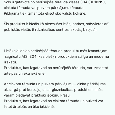
Sols izgatavots no nerūsējoša tērauda klases 304 (0H18N9),
cinkota tērauda vai pulvera pārklājumu tērauda.
Pildījumā tiek izmantota eksotisko valstu koksne.
Šis produkts ir ideāls kā aksesuārs ielās, parkos, stāvvietas arī
publiskās vietās (tirdzniecības centros, skolās, birojos).
Lielākajai daļao nerūsējošā tērauda produktu mēs izmantojam
sagrieztu AISI 304, kas piešķir produktiem stilīgu un modernu
izskatu.
Produktus, kas izgatavoti no nerūsējošā tērauda, ​​var izmantot
ārtelpās un ēku iekšienē.
Ar cinkota tērauda un pulvera pārklājumu – cinka pārklājums
aizsargā pret koroziju, un ar glezniecības produktiem, mēs
varam piedāvāt praktiski jebkuru krāsu.
Produktus, kas izgatavoti no cinkota tērauda un pulveri var
lietot ārtelpās un ēku iekšienē.