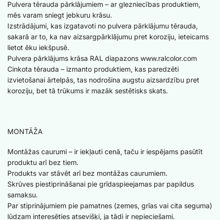
Pulvera tērauda pārklājumiem – ar glezniecības produktiem,
mēs varam sniegt jebkuru krāsu.
Izstrādājumi, kas izgatavoti no pulvera pārklājumu tērauda, ​​
sakarā ar to, ka nav aizsargpārklājumu pret koroziju, ieteicams
lietot ēku iekšpusē.
Pulvera pārklājums krāsa RAL diapazons www.ralcolor.com
Cinkota tērauda – izmanto produktiem, kas paredzēti
izvietošanai ārtelpās, tas nodrošina augstu aizsardzību pret
koroziju, bet tā trūkums ir mazāk sestētisks skats.
MONTĀŽA
Montāžas caurumi – ir iekļauti cenā, taču ir iespējams pasūtīt
produktu arī bez tiem.
Produkts var stāvēt arī bez montāžas caurumiem.
Skrūves piestiprināšanai pie grīdaspieejamas par papildus
samaksu.
Par stiprinājumiem pie pamatnes (zemes, grīas vai cita seguma)
lūdzam interesēties atsevišķi, ja tādi ir nepieciešami.