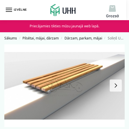
IZVĒLNE
0
Priecājamies tikties mūsu jaunajā web lapā.
Sākums
Pilsētai, mājai, dārzam
Dārzam, parkam, mājai
Soliņš UHH 12.07
/
/
/