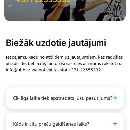
Biežāk uzdotie jautājumi
Iespējams, kādu no atbildēm uz jautājumiem, kas radušies
atradīsi te, bet ja nē, tad droši sazinies ar mums rakstot uz
info@uhh.lv, zvanot vai rakstot +371 22555332
Cik ilgā laikā tiek apstrādāts jūsu pasūtījums?
Kāds ir citu preču gaidīšanas laiks?