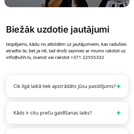
Biežāk uzdotie jautājumi
Iespējams, kādu no atbildēm uz jautājumiem, kas radušies
atradīsi te, bet ja nē, tad droši sazinies ar mums rakstot uz
info@uhh.lv, zvanot vai rakstot +371 22555332
Cik ilgā laikā tiek apstrādāts jūsu pasūtījums?
Kāds ir citu preču gaidīšanas laiks?