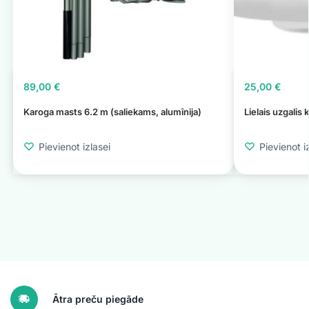
89,00
€
25,00
€
Karoga masts 6.2 m (saliekams, alumīnija)
Lielais uzgalis
Pievienot izlasei
Pievienot i
Ātra preču piegāde