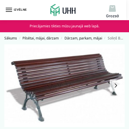
IZVĒLNE
0
Priecājamies tikties mūsu jaunajā web lapā.
Sākums
Pilsētai, mājai, dārzam
Dārzam, parkam, mājai
Soliņš Barcino
/
/
/