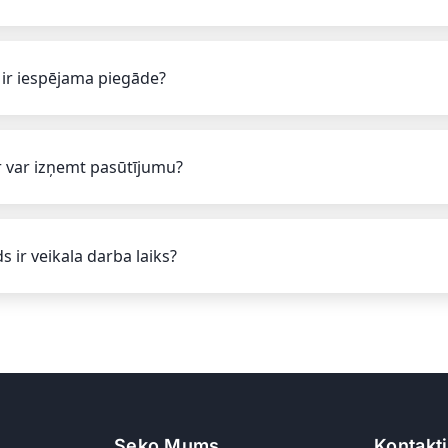
 ir iespējama piegāde?
 var izņemt pasūtījumu?
s ir veikala darba laiks?
Seko Mums
Kontakti