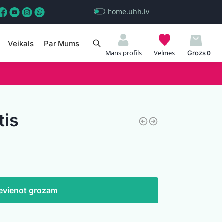
home.uhh.lv
Veikals
Par Mums
Meklēt
Mans profils
Vēlmes
0
tis
evienot grozam