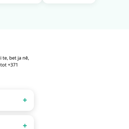
te, bet ja nē,
stot +371