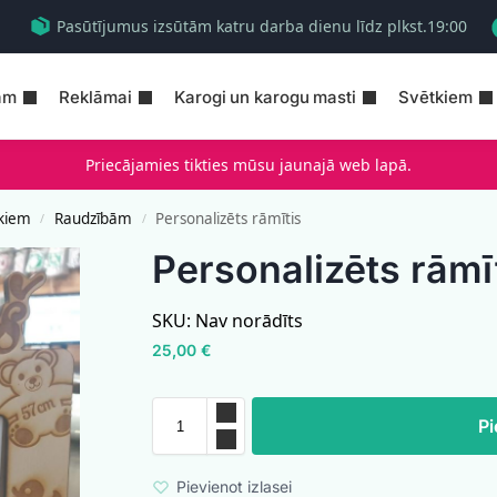
Pasūtījumus izsūtām katru darba dienu līdz plkst.19:00
am
Reklāmai
Karogi un karogu masti
Svētkiem
Priecājamies tikties mūsu jaunajā web lapā.
kiem
Raudzībām
Personalizēts rāmītis
/
/
Personalizēts rāmī
SKU:
Nav norādīts
25,00
€
Pi
Pievienot izlasei