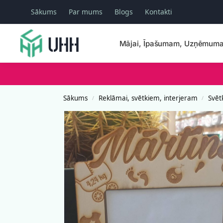
Sākums
Par mums
Blogs
Kontakti
Meklēšana
Mājai, Īpašumam, Uzņēmum
Sākums
Reklāmai, svētkiem, interjeram
Svēt
/
/