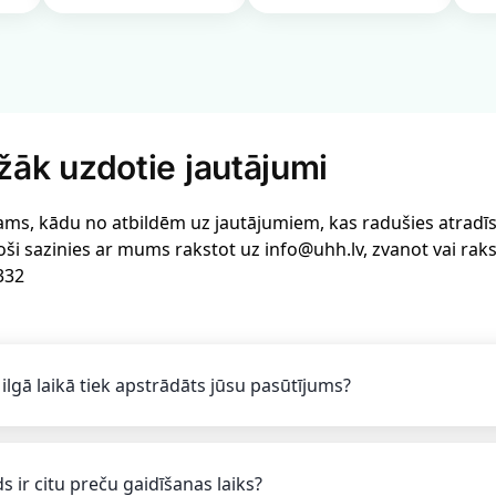
žāk uzdotie jautājumi
ams, kādu no atbildēm uz jautājumiem, kas radušies atradīsi 
oši sazinies ar mums rakstot uz info@uhh.lv, zvanot vai rak
332
 ilgā laikā tiek apstrādāts jūsu pasūtījums?
s ir citu preču gaidīšanas laiks?