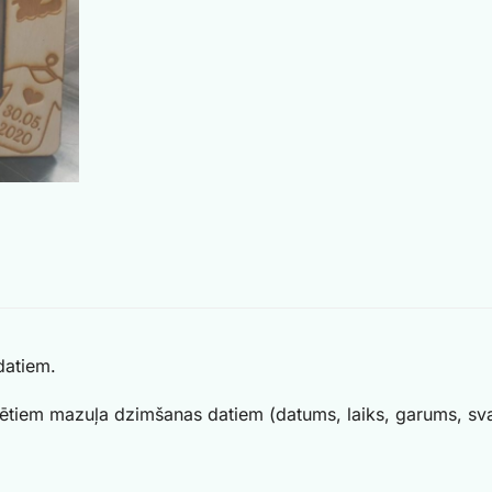
datiem.
vētiem mazuļa dzimšanas datiem (datums, laiks, garums, sva