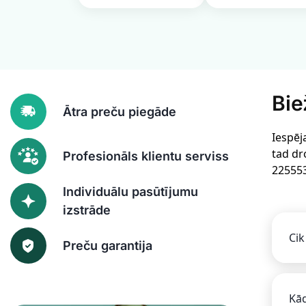
Bie
Ātra preču piegāde
Iespēj
tad dr
Profesionāls klientu serviss
22555
Individuālu pasūtījumu
izstrāde
Cik
Preču garantija
Kād