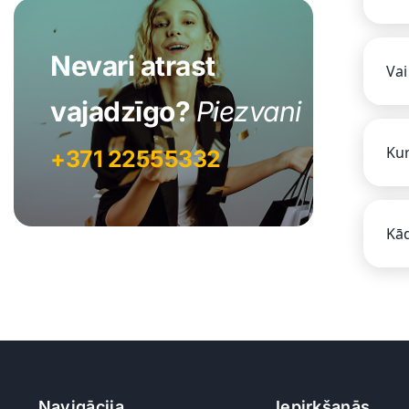
Nevari atrast
Vai
vajadzīgo?
Piezvani
Kur
+371 22555332
Kād
Navigācija
Iepirkšanās