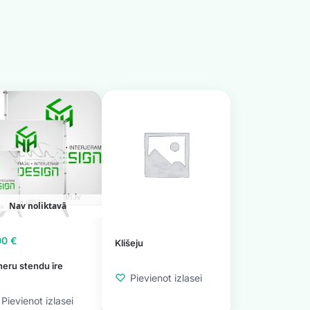
Nav noliktavā
00
€
Klišeju
eru stendu īre
Pievienot izlasei
Pievienot izlasei