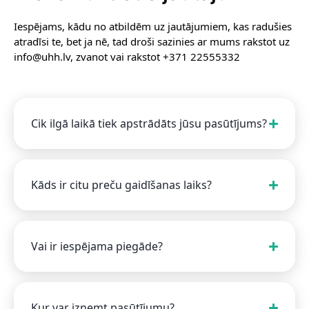
Iespējams, kādu no atbildēm uz jautājumiem, kas radušies
atradīsi te, bet ja nē, tad droši sazinies ar mums rakstot uz
info@uhh.lv, zvanot vai rakstot +371 22555332
Cik ilgā laikā tiek apstrādāts jūsu pasūtījums?
Kāds ir citu preču gaidīšanas laiks?
Vai ir iespējama piegāde?
Kur var izņemt pasūtījumu?