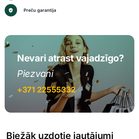
Preču garantija
Nevari atrast vajadzīgo?
Piezvani
+371 22555332
Biežāk uzdotie jautājumi