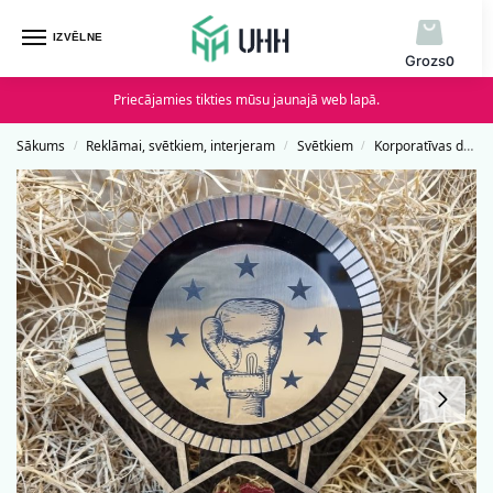
IZVĒLNE
0
Priecājamies tikties mūsu jaunajā web lapā.
Sākums
Reklāmai, svētkiem, interjeram
Svētkiem
Korporatīvas dāvanas
/
/
/