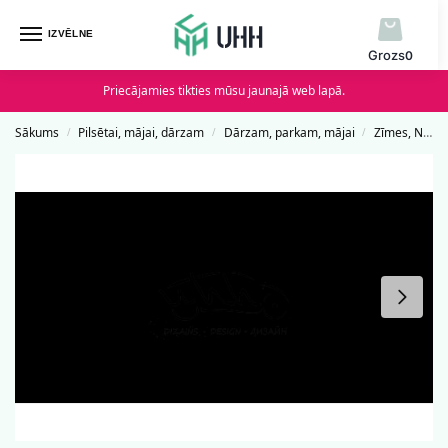
IZVĒLNE
0
Priecājamies tikties mūsu jaunajā web lapā.
Sākums
Pilsētai, mājai, dārzam
Dārzam, parkam, mājai
Zīmes, Norādes un Uzlīmes
/
/
/