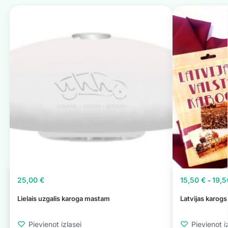
25,00
€
15,50
€
19,
–
Lielais uzgalis karoga mastam
Latvijas karo
Pievienot izlasei
Pievienot i