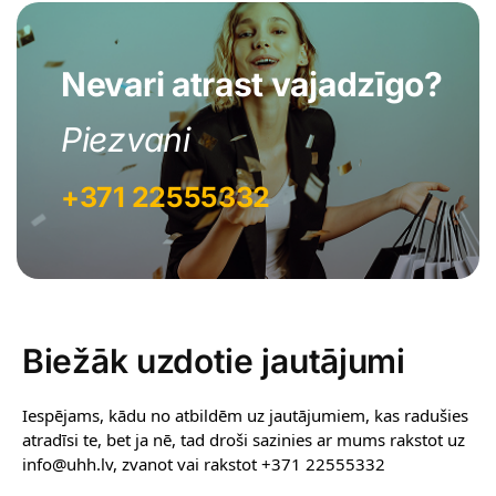
Nevari atrast vajadzīgo?
Piezvani
+371 22555332
Biežāk uzdotie jautājumi
Iespējams, kādu no atbildēm uz jautājumiem, kas radušies
atradīsi te, bet ja nē, tad droši sazinies ar mums rakstot uz
info@uhh.lv, zvanot vai rakstot +371 22555332