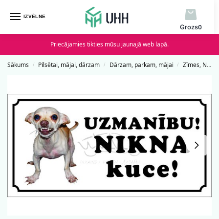
IZVĒLNE
0
Priecājamies tikties mūsu jaunajā web lapā.
Sākums
Pilsētai, mājai, dārzam
Dārzam, parkam, mājai
Zīmes, Norādes un Uzlīmes
/
/
/