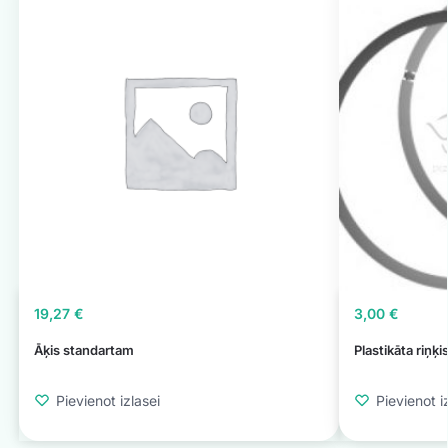
19,27
€
3,00
€
Āķis standartam
Plastikāta riņķi
Pievienot izlasei
Pievienot i