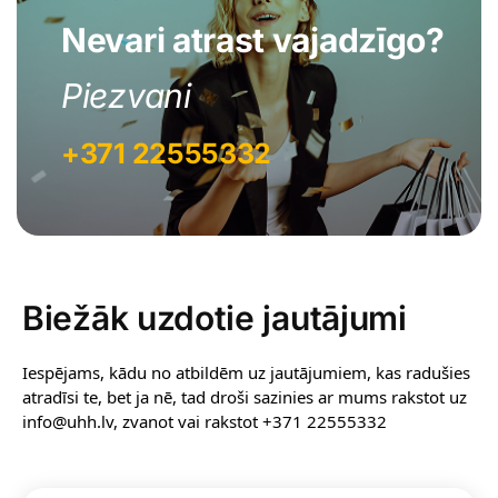
Nevari atrast vajadzīgo?
Piezvani
+371 22555332
Biežāk uzdotie jautājumi
Iespējams, kādu no atbildēm uz jautājumiem, kas radušies
atradīsi te, bet ja nē, tad droši sazinies ar mums rakstot uz
info@uhh.lv, zvanot vai rakstot +371 22555332