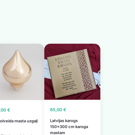
65,00
€
,00
€
Latvijas karogs
olveida masta uzgaļi
150×300 cm karoga
mastam