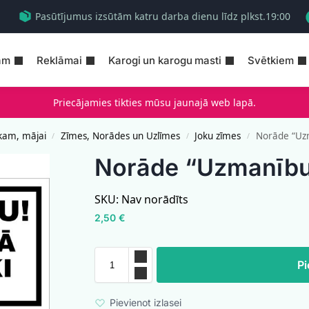
Pasūtījumus izsūtām katru darba dienu līdz plkst.19:00
am
Reklāmai
Karogi un karogu masti
Svētkiem
Priecājamies tikties mūsu jaunajā web lapā.
kam, mājai
Zīmes, Norādes un Uzlīmes
Joku zīmes
Norāde “Uzm
/
/
/
Norāde “Uzmanību,
SKU:
Nav norādīts
2,50
€
Pi
Pievienot izlasei