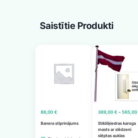
Saistītie Produkti
–
88,00
€
369,00
€
565,0
Banera stiprinājums
Stiklšķiedras karoga
masts ar slēdzeni
slēptas auklas