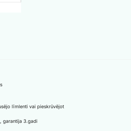
as
usējo līmlenti vai pieskrūvējot
, garantija 3.gadi