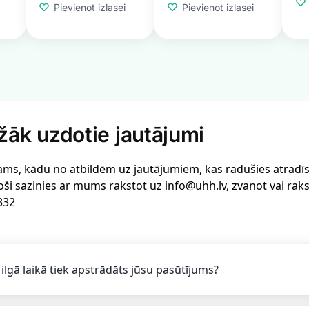
Pievienot izlasei
Pievienot izlasei
žāk uzdotie jautājumi
ams, kādu no atbildēm uz jautājumiem, kas radušies atradīsi 
oši sazinies ar mums rakstot uz info@uhh.lv, zvanot vai rak
332
 ilgā laikā tiek apstrādāts jūsu pasūtījums?