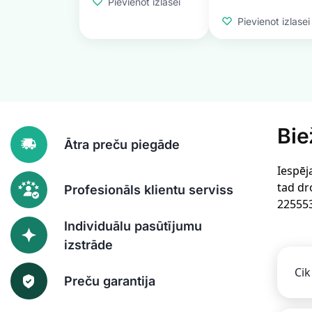
Pievienot izlasei
Pievienot izlasei
Bie
Ātra preču piegāde
Iespēj
tad dr
Profesionāls klientu serviss
22555
Individuālu pasūtījumu
izstrāde
Cik
Preču garantija