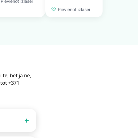
Pievienot izlasei
Pievienot izlasei
te, bet ja nē,
stot +371