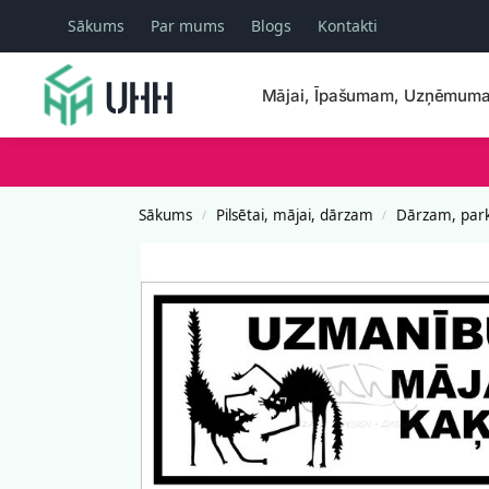
Sākums
Par mums
Blogs
Kontakti
Meklēšana
Mājai, Īpašumam, Uzņēmum
Sākums
Pilsētai, mājai, dārzam
Dārzam, par
/
/