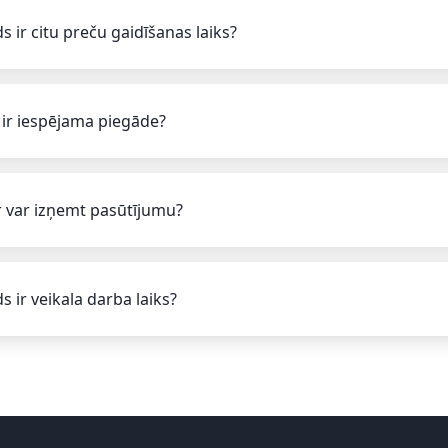
s ir citu preču gaidīšanas laiks?
 ir iespējama piegāde?
 var izņemt pasūtījumu?
s ir veikala darba laiks?