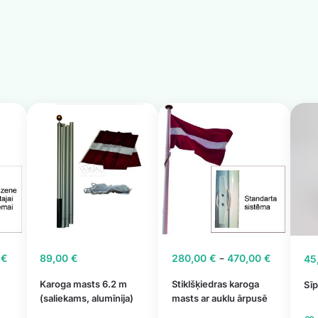
–
0
€
89,00
€
280,00
€
470,00
€
45
Karoga masts 6.2 m
Stiklšķiedras karoga
Sīp
(saliekams, alumīnija)
masts ar auklu ārpusē