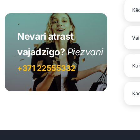
Kād
Nevari atrast
Vai
vajadzīgo?
Piezvani
Kur
+371 22555332
Kād