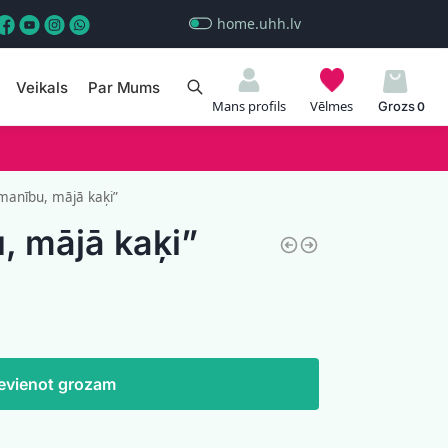
home.uhh.lv
Veikals
Par Mums
Meklēt
Mans profils
Vēlmes
0
anību, mājā kaķi”
 mājā kaķi”
evienot grozam