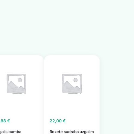
,88
€
22,00
€
galis bumba
Rozete sudraba uzgalim