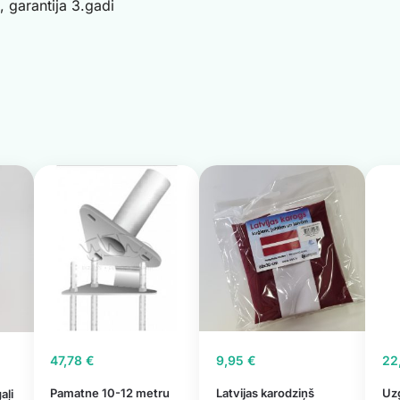
, garantija 3.gadi
47,78
€
9,95
€
22
Pamatne 10-12 metru
Latvijas karodziņš
Uz
aļi