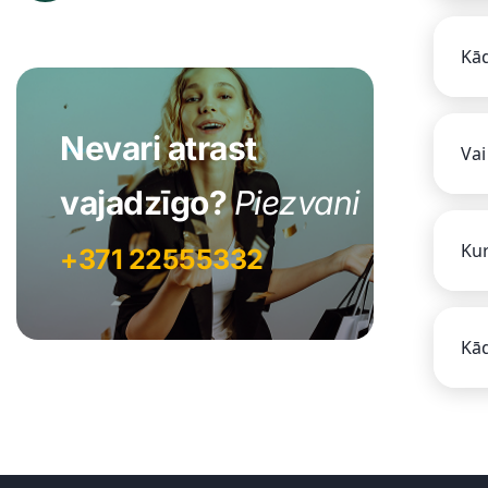
Kād
Nevari atrast
Vai
vajadzīgo?
Piezvani
Kur
+371 22555332
Kād