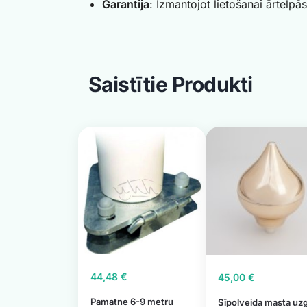
Garantija
: Izmantojot lietošanai ārtelpās
Saistītie Produkti
44,48
€
45,00
€
Pamatne 6-9 metru
Sīpolveida masta uzg