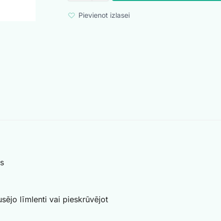
Pievienot izlasei
as
usējo līmlenti vai pieskrūvējot