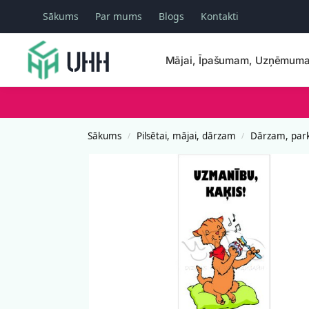
Sākums
Par mums
Blogs
Kontakti
Meklēšana
Mājai, Īpašumam, Uzņēmum
Sākums
Pilsētai, mājai, dārzam
Dārzam, par
/
/