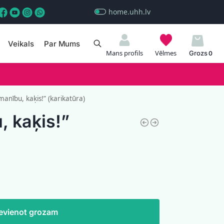
home.uhh.lv
Veikals
Par Mums
Meklēt
Mans profils
Vēlmes
0
anību, kaķis!” (karikatūra)
 kaķis!”
evienot grozam