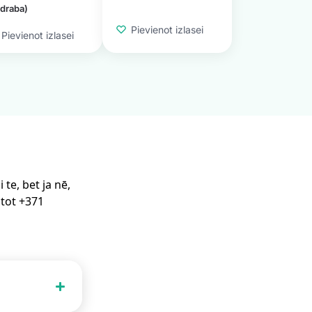
draba)
Pievienot izlasei
Pievienot izlasei
te, bet ja nē,
stot +371