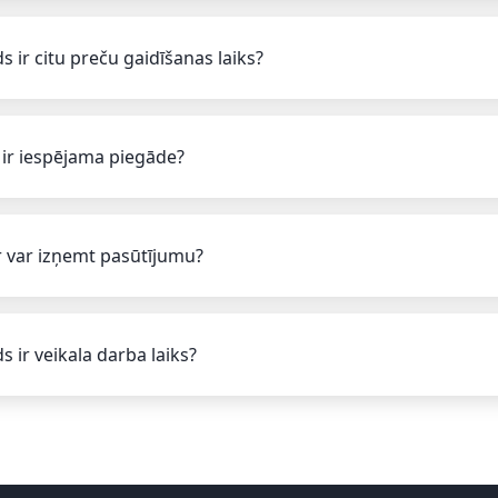
s ir citu preču gaidīšanas laiks?
 ir iespējama piegāde?
 var izņemt pasūtījumu?
s ir veikala darba laiks?