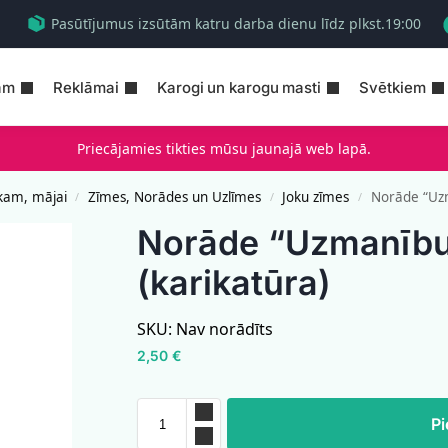
Pasūtījumus izsūtām katru darba dienu līdz plkst.19:00
am
Reklāmai
Karogi un karogu masti
Svētkiem
Priecājamies tikties mūsu jaunajā web lapā.
kam, mājai
Zīmes, Norādes un Uzlīmes
Joku zīmes
Norāde “Uzm
/
/
/
Norāde “Uzmanību,
(karikatūra)
SKU:
Nav norādīts
2,50
€
Pi