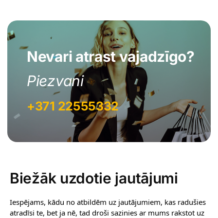
Nevari atrast vajadzīgo?
Piezvani
+371 22555332
Biežāk uzdotie jautājumi
Iespējams, kādu no atbildēm uz jautājumiem, kas radušies
atradīsi te, bet ja nē, tad droši sazinies ar mums rakstot uz