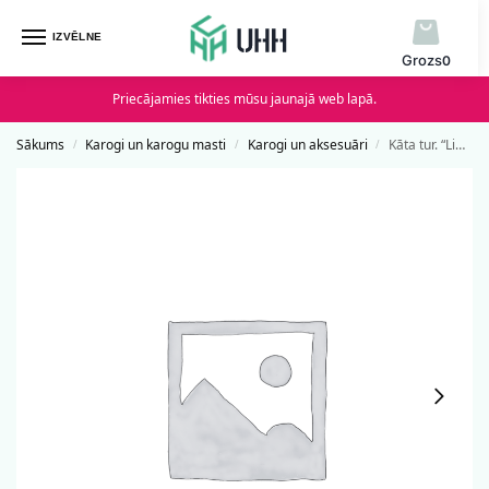
IZVĒLNE
0
Priecājamies tikties mūsu jaunajā web lapā.
Sākums
Karogi un karogu masti
Karogi un aksesuāri
Kāta tur. “Liekts” melns
/
/
/