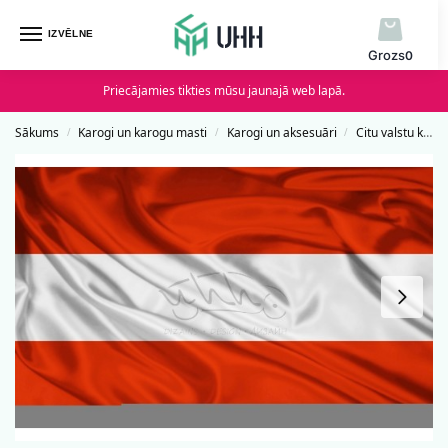
IZVĒLNE
0
Priecājamies tikties mūsu jaunajā web lapā.
Sākums
Karogi un karogu masti
Karogi un aksesuāri
Citu valstu karogi
/
/
/