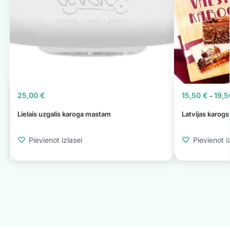
25,00
€
15,50
€
19,
–
Lielais uzgalis karoga mastam
Latvijas karo
Pievienot izlasei
Pievienot i