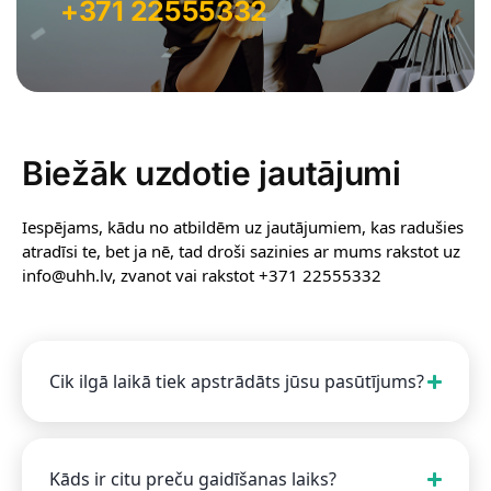
+371 22555332
Biežāk uzdotie jautājumi
Iespējams, kādu no atbildēm uz jautājumiem, kas radušies
atradīsi te, bet ja nē, tad droši sazinies ar mums rakstot uz
info@uhh.lv, zvanot vai rakstot +371 22555332
Cik ilgā laikā tiek apstrādāts jūsu pasūtījums?
Kāds ir citu preču gaidīšanas laiks?