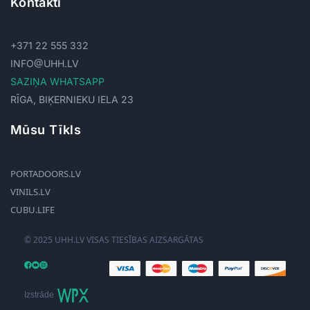
Kontakti
+371 22 555 332
INFO@UHH.LV
SAZIŅA WHATSAPP
RĪGA, BIĶERNIEKU IELA 23
Mūsu Tīkls
PORTADOORS.LV
VINILS.LV
CUBU.LIFE
© 2025 UHH.LV VISAS TIESĪBAS AIZSARGĀTAS
Izstrāde