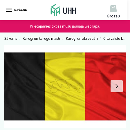
IZVĒLNE
0
Priecājamies tikties mūsu jaunajā web lapā.
Sākums
Karogi un karogu masti
Karogi un aksesuāri
Citu valstu karogi
/
/
/