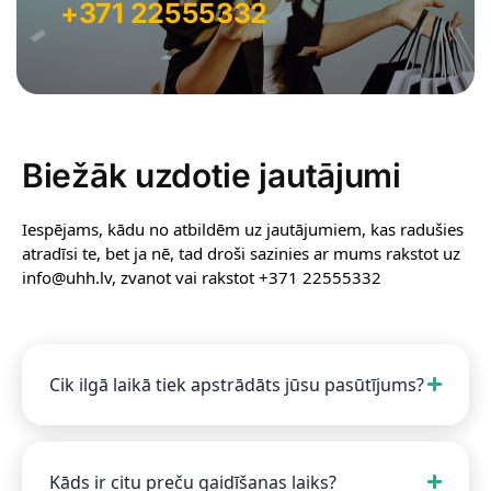
+371 22555332
Biežāk uzdotie jautājumi
Iespējams, kādu no atbildēm uz jautājumiem, kas radušies
atradīsi te, bet ja nē, tad droši sazinies ar mums rakstot uz
info@uhh.lv, zvanot vai rakstot +371 22555332
Cik ilgā laikā tiek apstrādāts jūsu pasūtījums?
Kāds ir citu preču gaidīšanas laiks?