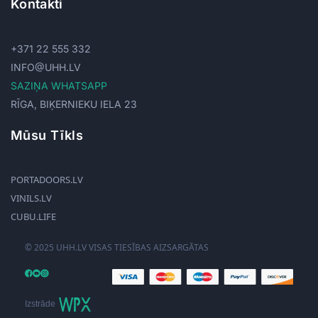
Kontakti
+371 22 555 332
INFO@UHH.LV
SAZIŅA WHATSAPP
RĪGA, BIĶERNIEKU IELA 23
Mūsu Tīkls
PORTADOORS.LV
VINILS.LV
CUBU.LIFE
© 2025 UHH.LV VISAS TIESĪBAS AIZSARGĀTAS
Izstrāde