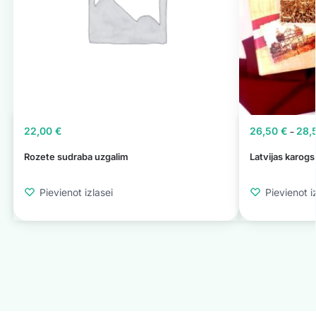
22,00
€
26,50
€
28,
–
Rozete sudraba uzgalim
Latvijas karog
Pievienot izlasei
Pievienot i