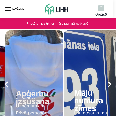
IZVĒLNE
0
Priecājamies tikties mūsu jaunajā web lapā.
Māju
Apģērbu
numura
izšūšana
Uzņēmumiem
zīmes
Privātpersonām
Ielu nosaukumu