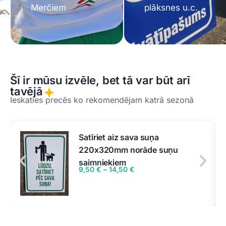
Merčiem
plāksnes u.c.
Šī ir mūsu izvēle, bet tā var būt arī
tavējā
Ieskaties precēs ko rekomendējam katrā sezonā
Satīriet aiz sava suņa
220x320mm norāde suņu
saimniekiem
9,50
€
–
14,50
€