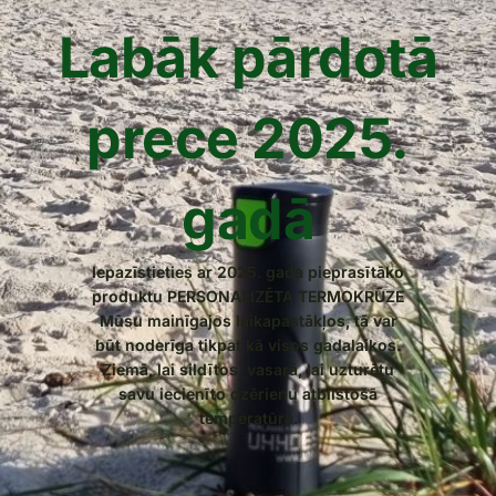
Labāk pārdotā
prece 2025.
gadā
Iepazīstieties ar 2025. gada pieprasītāko
produktu PERSONALIZĒTA TERMOKRŪZE
Mūsu mainīgajos laikapastākļos, tā var
būt noderīga tikpat kā visos gadalaikos.
Ziemā, lai sildītos, vasarā, lai uzturētu
savu iecienīto dzērienu atbilstošā
temperatūrā.