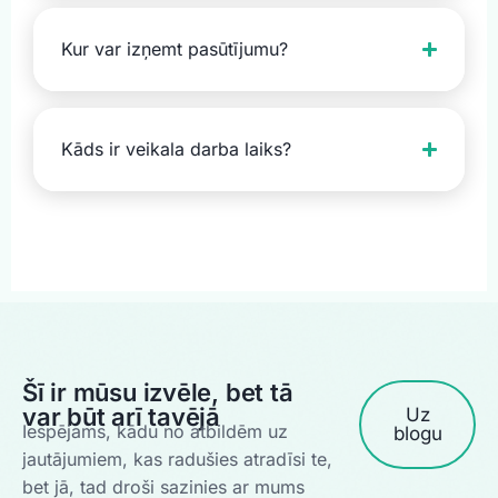
Kur var izņemt pasūtījumu?
Kāds ir veikala darba laiks?
Šī ir mūsu izvēle, bet tā
var būt arī tavējā
Uz
Iespējams, kādu no atbildēm uz
blogu
jautājumiem, kas radušies atradīsi te,
bet jā, tad droši sazinies ar mums