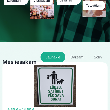
dāvanas
kalendāri
Viss kāzām
Tetovējumi
Jaunākie
Dārzam
Soliņi
Mēs iesakām
9,50
€
–
14,50
€