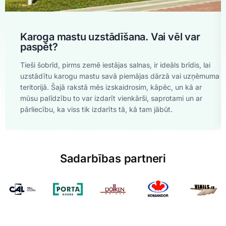
Karoga mastu uzstādīšana. Vai vēl var
paspēt?
Tieši šobrīd, pirms zemē iestājas salnas, ir ideāls brīdis, lai
uzstādītu karogu mastu savā piemājas dārzā vai uzņēmuma
teritorijā. Šajā rakstā mēs izskaidrosim, kāpēc, un kā ar
mūsu palīdzību to var izdarīt vienkārši, saprotami un ar
pārliecību, ka viss tik izdarīts tā, kā tam jābūt.
Sadarbības partneri