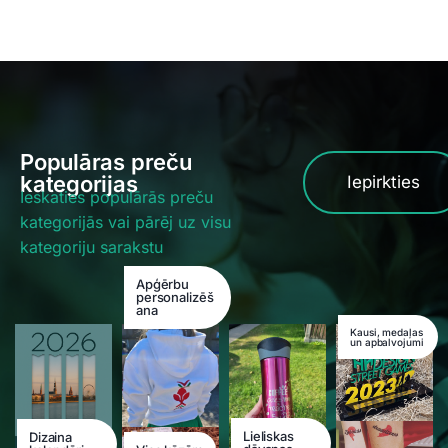
Populāras preču
kategorijas
Iepirkties
Ieskaties populārās preču
kategorijās vai pārēj uz visu
kategoriju sarakstu
Apģērbu
personalizēš
ana
Kausi, medaļas
un apbalvojumi
Lieliskas
Dizaina