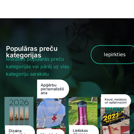
Populāras preču
kategorijas
Iepirkties
Ieskaties populārās preču
kategorijās vai pārēj uz visu
kategoriju sarakstu
Apģērbu
personalizēš
ana
Kausi, medaļas
un apbalvojumi
Lieliskas
Dizaina