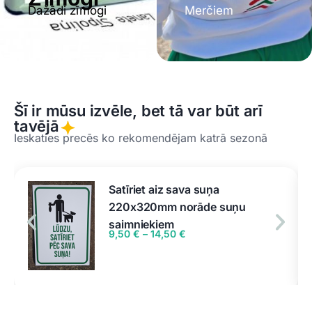
Merčiem
plāksnes u.c.
Šī ir mūsu izvēle, bet tā var būt arī
tavējā
Ieskaties precēs ko rekomendējam katrā sezonā
Satīriet aiz sava suņa
220x320mm norāde suņu
saimniekiem
9,50
€
–
14,50
€