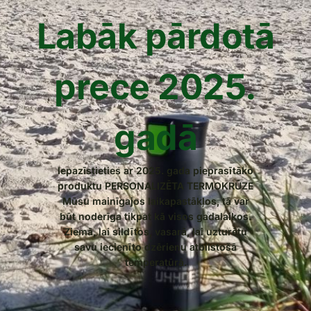
Labāk pārdotā
prece 2025.
gadā
Iepazīstieties ar 2025. gada pieprasītāko
produktu PERSONALIZĒTA TERMOKRŪZE
Mūsu mainīgajos laikapastākļos, tā var
būt noderīga tikpat kā visos gadalaikos.
Ziemā, lai sildītos, vasarā, lai uzturētu
savu iecienīto dzērienu atbilstošā
temperatūrā.