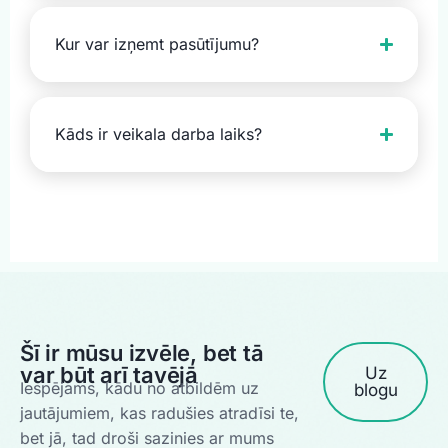
Kur var izņemt pasūtījumu?
Kāds ir veikala darba laiks?
Šī ir mūsu izvēle, bet tā
var būt arī tavējā
Uz
Iespējams, kādu no atbildēm uz
blogu
jautājumiem, kas radušies atradīsi te,
bet jā, tad droši sazinies ar mums