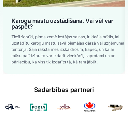
Karoga mastu uzstādīšana. Vai vēl var
paspēt?
Tieši šobrīd, pirms zemē iestājas salnas, ir ideāls brīdis, lai
uzstādītu karogu mastu savā piemājas dārzā vai uzņēmuma
teritorijā. Šajā rakstā mēs izskaidrosim, kāpēc, un kā ar
mūsu palīdzību to var izdarīt vienkārši, saprotami un ar
pārliecību, ka viss tik izdarīts tā, kā tam jābūt.
Sadarbības partneri