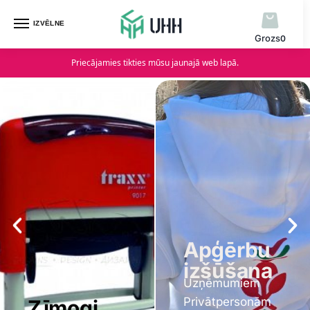
IZVĒLNE
0
Priecājamies tikties mūsu jaunajā web lapā.
Māju
Apģērbu
numura
izšūšana
Uzņēmumiem
zīmes
Privātpersonām
Ielu nosaukumu